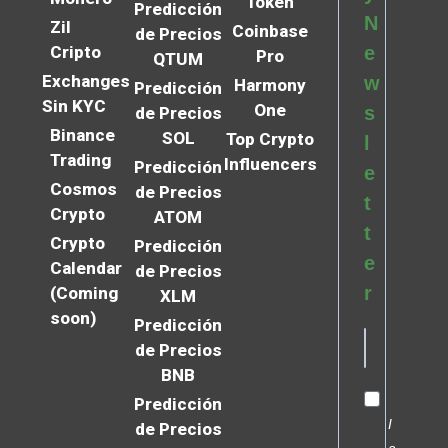
Token
Predicción
N
Zil
Coinbase
de Precios
Cripto
e
Pro
QTUM
Exchanges
w
Harmony
Predicción
Sin KYC
One
s
de Precios
Binance
SOL
Top Crypto
l
Trading
Influencers
Predicción
e
Cosmos
de Precios
t
Crypto
ATOM
t
Crypto
Predicción
e
Calendar
de Precios
r
(Coming
XLM
soon)
Predicción
de Precios
BNB
Predicción
I
de Precios