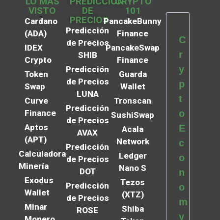
LO MÁS
PREDICCIÓN
CRYPTO
VISTO
DE
101
PRECIOS
Cardano
PancakeBunny
Predicción
(ADA)
Finance
C
de Precios
IDEX
PancakeSwap
r
SHIB
Crypto
Finance
y
Predicción
Token
Guarda
de Precios
p
Swap
Wallet
LUNA
t
Curve
Tronscan
Predicción
Finance
o
SushiSwap
de Precios
Aptos
E
Acala
AVAX
(APT)
Network
c
Predicción
Calculadora
Ledger
o
de Precios
Minería
Nano S
DOT
n
Exodus
Tezos
Predicción
o
Wallet
(XTZ)
de Precios
m
Minar
Shiba
ROSE
y
Monero