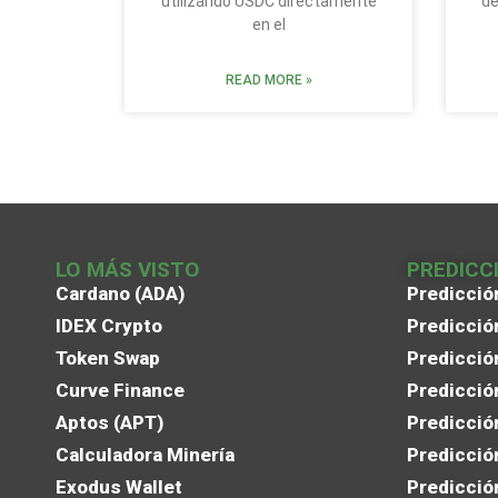
utilizando USDC directamente
de
en el
READ MORE »
LO MÁS VISTO
PREDICC
Cardano (ADA)
Predicció
IDEX Crypto
Predicció
Token Swap
Predicció
Curve Finance
Predicció
Aptos (APT)
Predicció
Calculadora Minería
Predicció
Exodus Wallet
Predicció