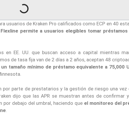
 para usuarios de Kraken Pro calificados como ECP en 40 es
e
Flexline permite a usuarios elegibles tomar préstamos
ados en EE. UU. que buscan acceso a capital mientras ma
amos de tasa fija van de 2 días a 2 años, aceptan 48 criptoa
n
un tamaño mínimo de préstamo equivalente a 75,000
Minnesota.
n por parte de prestatarios y la gestión de riesgo una vez
raken dijo que las APR se muestran antes de confirmar y
aen por debajo del umbral, haciendo que
el monitoreo del p
ine
.