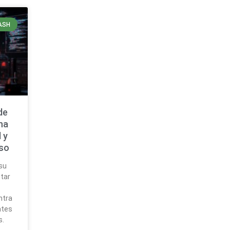
ASH
de
na
 y
rso
su
tar
ntra
ntes
s.