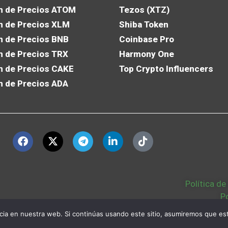
n de Precios ATOM
Tezos (XTZ)
n de Precios XLM
Shiba Token
n de Precios BNB
Coinbase Pro
n de Precios TRX
Harmony One
n de Precios CAKE
Top Crypto Influencers
n de Precios ADA
Política de
P
Política Cookies
|
ia en nuestra web. Si continúas usando este sitio, asumiremos que est