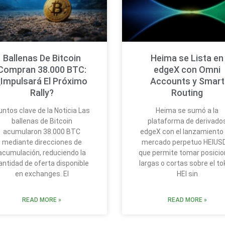
Ballenas De Bitcoin
Heima se Lista en
Compran 38.000 BTC:
edgeX con Omni
¿Impulsará El Próximo
Accounts y Smart
Rally?
Routing
untos clave de la Noticia Las
Heima se sumó a la
ballenas de Bitcoin
plataforma de derivado
acumularon 38.000 BTC
edgeX con el lanzamiento 
mediante direcciones de
mercado perpetuo HEIUS
acumulación, reduciendo la
que permite tomar posici
antidad de oferta disponible
largas o cortas sobre el t
en exchanges. El
HEI sin
READ MORE »
READ MORE »