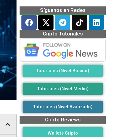
Síguenos en Redes
Cripto Tutoriales
Tutoriales (Nivel Básico)
Tutoriales (Nivel Medio)
Tutoriales (Nivel Avanzado)
Cripto Reviews
Wallets Cripto