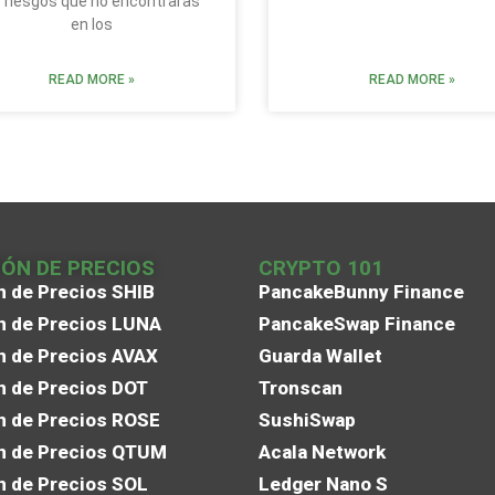
 riesgos que no encontrarás
en los
READ MORE »
READ MORE »
IÓN DE PRECIOS
CRYPTO 101
n de Precios SHIB
PancakeBunny Finance
n de Precios LUNA
PancakeSwap Finance
n de Precios AVAX
Guarda Wallet
n de Precios DOT
Tronscan
n de Precios ROSE
SushiSwap
n de Precios QTUM
Acala Network
n de Precios SOL
Ledger Nano S