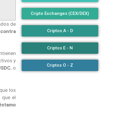
Cripto Exchanges (CEX/DEX)
tados de
Criptos A - D
 contra
Criptos E - N
ntienen
ctivos y
Criptos O - Z
 USDC
, o
 que los
 que el
réstamo