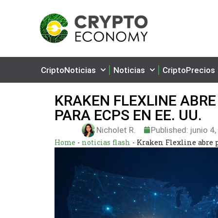
CriptoNoticias
Noticias
CriptoPrecios
KRAKEN FLEXLINE ABR
PARA ECPS EN EE. UU.
Nicholet R.
Published:
junio 4
Home
-
noticias flash
-
Kraken Flexline abre p