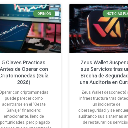
OPINIÓN
NOTICIAS FL
5 Claves Practicas
Zeus Wallet Suspen
Antes de Operar con
sus Servicios tras u
Criptomonedas (Guía
Brecha de Seguridad
2026)
una Auditoría en Cu
Operar con criptomonedas
Zeus Wallet desconectó 
puede parecer como
infraestructura tras detec
adentrarse en el “Oeste
un incidente de
Salvaje” financiero:
ciberseguridad, y se encue
emocionante, lleno de
auditando sus sistemas a
portunidades, pero plagado
de restaurar los servicio