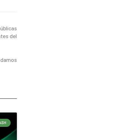
úblicas
ntes del
endamos
ASH