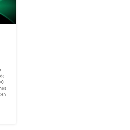
s
del
DC,
ones
oken