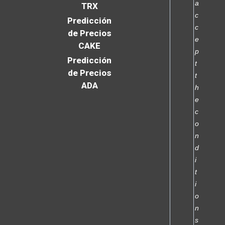
a
TRX
c
Predicción
c
de Precios
e
CAKE
p
Predicción
t
de Precios
t
ADA
h
e
c
o
n
d
i
t
i
o
n
s