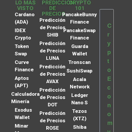
LO MÁS
PREDICCIÓN
CRYPTO
VISTO
DE
101
PRECIOS
Cardano
PancakeBunny
Predicción
(ADA)
Finance
C
de Precios
IDEX
PancakeSwap
r
SHIB
Crypto
Finance
y
Predicción
Token
Guarda
de Precios
p
Swap
Wallet
LUNA
t
Curve
Tronscan
Predicción
Finance
o
SushiSwap
de Precios
Aptos
E
Acala
AVAX
(APT)
Network
c
Predicción
Calculadora
Ledger
o
de Precios
Minería
Nano S
DOT
n
Exodus
Tezos
Predicción
o
Wallet
(XTZ)
de Precios
m
Minar
Shiba
ROSE
y