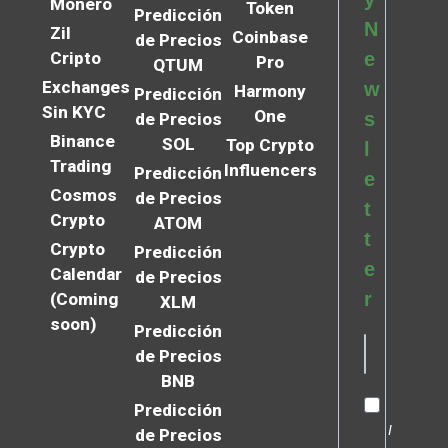
Monero
Token
Predicción
N
Zil
Coinbase
de Precios
Cripto
e
Pro
QTUM
Exchanges
w
Harmony
Predicción
Sin KYC
One
s
de Precios
Binance
SOL
Top Crypto
l
Trading
Influencers
Predicción
e
Cosmos
de Precios
t
Crypto
ATOM
t
Crypto
Predicción
e
Calendar
de Precios
r
(Coming
XLM
soon)
Predicción
de Precios
BNB
Predicción
I
de Precios