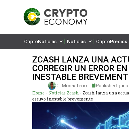
CriptoNoticias
Noticias
CriptoPrecios
ZCASH LANZA UNA ACT
CORREGIR UN ERROR EN
INESTABLE BREVEMEN
C. Monasterio
Published:
juni
Home
-
Noticias Zcash
-
Zcash lanza una actua
estuvo inestable brevemente