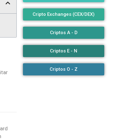
Cripto Exchanges (CEX/DEX)
Criptos A - D
Criptos E - N
Criptos O - Z
itar
hard
h