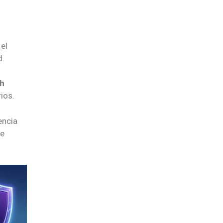
el
d.
h
ios.
encia
de