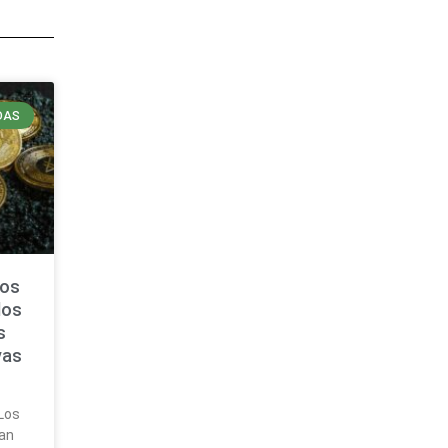
DAS
uos
dos
s
vas
 Los
an