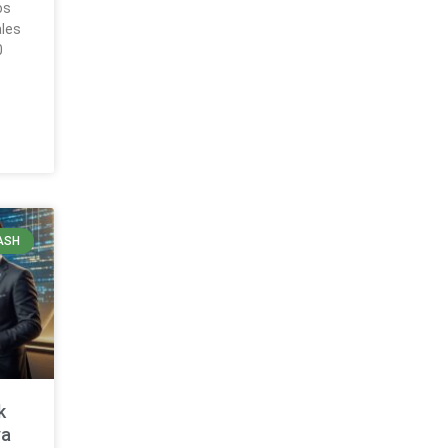
os
ales
0
ASH
k
va