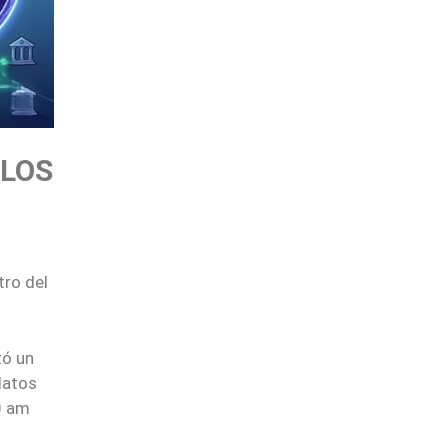
 LOS
tro del
tó un
datos
0 am