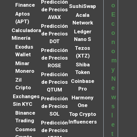
Predicción
Finance
o
SushiSwap
de Precios
Aptos
E
Acala
AVAX
(APT)
Network
c
Predicción
Calculadora
Ledger
o
de Precios
Minería
Nano S
DOT
n
Exodus
Tezos
Predicción
o
Wallet
(XTZ)
de Precios
m
Minar
Shiba
ROSE
y
Monero
Token
Predicción
N
Zil
Coinbase
de Precios
Cripto
e
Pro
QTUM
Exchanges
w
Harmony
Predicción
Sin KYC
One
s
de Precios
Binance
SOL
Top Crypto
l
Trading
Influencers
Predicción
e
Cosmos
de Precios
t