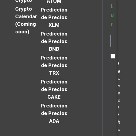
Crypto
ATOM
t
Crypto
Predicción
e
Calendar
de Precios
r
(Coming
XLM
soon)
Predicción
de Precios
BNB
Predicción
I
de Precios
a
TRX
c
Predicción
c
de Precios
e
CAKE
p
Predicción
t
de Precios
t
ADA
h
e