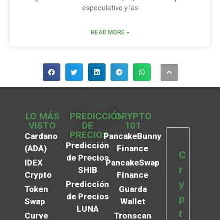
especulativo y las
READ MORE »
LO MÁS
PREDICCIÓN
CRYPTO
VISTO
DE
101
PRECIOS
Cardano
PancakeBunny
Predicción
(ADA)
Finance
C
de Precios
IDEX
PancakeSwap
r
SHIB
Crypto
Finance
y
Predicción
Token
Guarda
de Precios
p
Swap
Wallet
LUNA
t
Curve
Tronscan