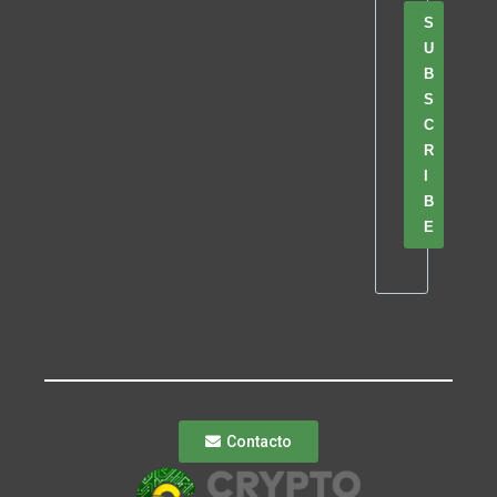
S
U
B
S
C
R
I
B
E
Contacto