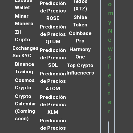
Tezos
Predicción
o
Wallet
(XTZ)
de Precios
m
Minar
Shiba
ROSE
y
Monero
Token
Predicción
N
Zil
Coinbase
de Precios
Cripto
e
Pro
QTUM
Exchanges
w
Harmony
Predicción
Sin KYC
One
s
de Precios
Binance
SOL
Top Crypto
l
Trading
Influencers
Predicción
e
Cosmos
de Precios
t
Crypto
ATOM
t
Crypto
Predicción
e
Calendar
de Precios
r
(Coming
XLM
soon)
Predicción
de Precios