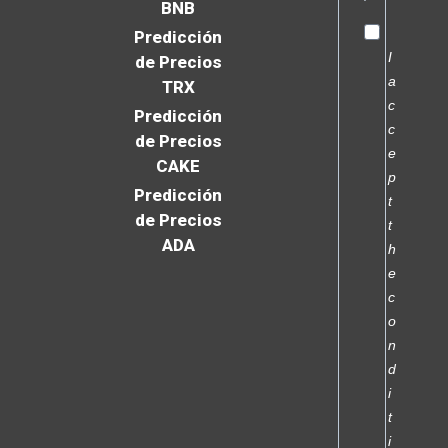
BNB
Predicción
I
de Precios
a
TRX
c
Predicción
c
de Precios
e
CAKE
p
Predicción
t
de Precios
t
ADA
h
e
c
o
n
d
i
t
i