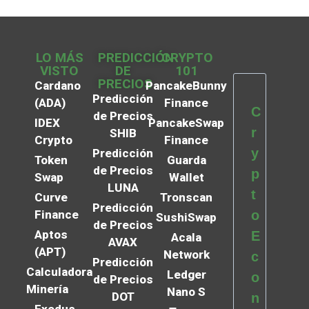
LO MÁS
PREDICCIÓN
CRYPTO
VISTO
DE
101
PRECIOS
Cardano
PancakeBunny
Predicción
(ADA)
Finance
C
de Precios
IDEX
PancakeSwap
r
SHIB
Crypto
Finance
y
Predicción
Token
Guarda
de Precios
p
Swap
Wallet
LUNA
t
Curve
Tronscan
Predicción
Finance
o
SushiSwap
de Precios
Aptos
E
Acala
AVAX
(APT)
Network
c
Predicción
Calculadora
Ledger
o
de Precios
Minería
Nano S
DOT
n
Exodus