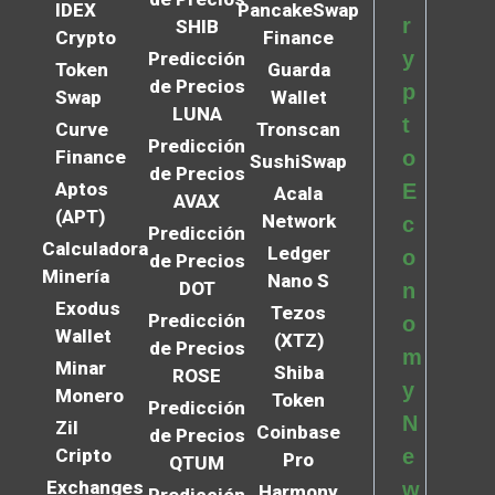
IDEX
PancakeSwap
r
SHIB
Crypto
Finance
y
Predicción
Token
Guarda
de Precios
p
Swap
Wallet
LUNA
t
Curve
Tronscan
Predicción
Finance
o
SushiSwap
de Precios
Aptos
E
Acala
AVAX
(APT)
Network
c
Predicción
Calculadora
Ledger
o
de Precios
Minería
Nano S
DOT
n
Exodus
Tezos
Predicción
o
Wallet
(XTZ)
de Precios
m
Minar
Shiba
ROSE
y
Monero
Token
Predicción
N
Zil
Coinbase
de Precios
Cripto
e
Pro
QTUM
Exchanges
w
Harmony