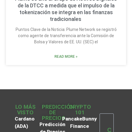
de la DTCC a medida que el impulso de la
tokenización se integra en las finanzas
tradicionales
Puntos Clave de la Noticia: Plume Network se registró
como agente de transferencia ante la Comisión de
Bolsa y Valores de EE. UU. (SEC) el
READ MORE »
LO MÁS
PREDICCIÓN
CRYPTO
VISTO
DE
101
PRECIOS
Cardano
PancakeBunny
Predicción
(ADA)
Finance
C
de Precios