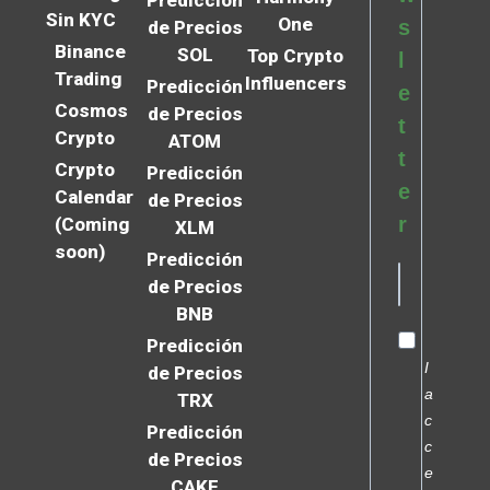
Predicción
Sin KYC
One
s
de Precios
Binance
SOL
Top Crypto
l
Trading
Influencers
Predicción
e
Cosmos
de Precios
t
Crypto
ATOM
t
Crypto
Predicción
e
Calendar
de Precios
r
(Coming
XLM
soon)
Predicción
de Precios
BNB
Predicción
I
de Precios
a
TRX
c
Predicción
c
de Precios
e
CAKE