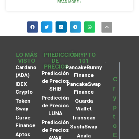
READ MORE »
LO MÁS
PREDICCIÓN
CRYPTO
VISTO
DE
101
PRECIOS
Cardano
PancakeBunny
Predicción
(ADA)
Finance
C
de Precios
IDEX
PancakeSwap
r
SHIB
Crypto
Finance
y
Predicción
Token
Guarda
de Precios
p
Swap
Wallet
LUNA
t
Curve
Tronscan
Predicción
Finance
o
SushiSwap
de Precios
Aptos
E
Acala
AVAX