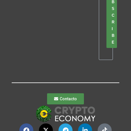
B
S
C
R
I
B
E
Contacto