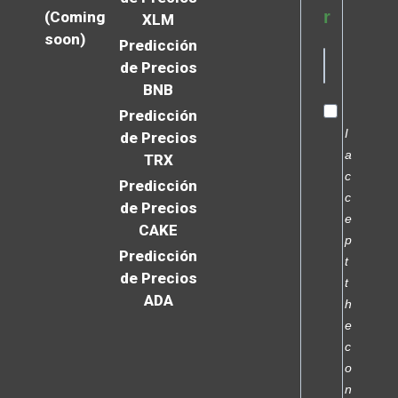
r
(Coming
XLM
soon)
Predicción
de Precios
BNB
Predicción
I
de Precios
a
TRX
c
Predicción
c
de Precios
e
CAKE
p
Predicción
t
de Precios
t
ADA
h
e
c
o
n