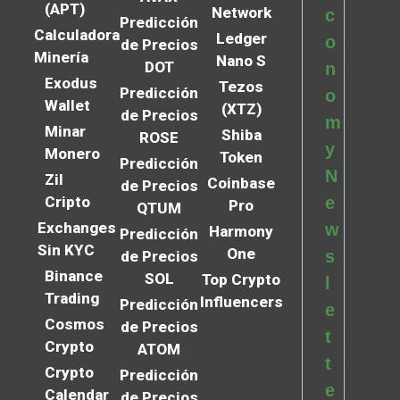
(APT)
Network
c
Predicción
Calculadora
Ledger
o
de Precios
Minería
Nano S
DOT
n
Exodus
Tezos
Predicción
o
Wallet
(XTZ)
de Precios
m
Minar
Shiba
ROSE
y
Monero
Token
Predicción
N
Zil
Coinbase
de Precios
Cripto
e
Pro
QTUM
Exchanges
w
Harmony
Predicción
Sin KYC
One
s
de Precios
Binance
SOL
Top Crypto
l
Trading
Influencers
Predicción
e
Cosmos
de Precios
t
Crypto
ATOM
t
Crypto
Predicción
e
Calendar
de Precios