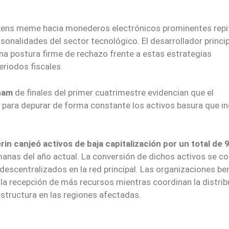
ókens meme hacia monederos electrónicos prominentes repi
onalidades del sector tecnológico. El desarrollador princip
a postura firme de rechazo frente a estas estrategias
riodos fiscales.
kham
de finales del primer cuatrimestre evidencian que el
para depurar de forma constante los activos basura que i
in canjeó activos de baja capitalización por un total de 
anas del año actual. La conversión de dichos activos se c
descentralizados en la red principal. Las organizaciones be
la recepción de más recursos mientras coordinan la distrib
structura en las regiones afectadas.