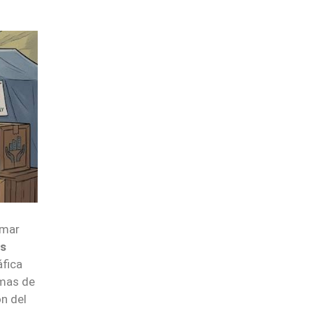
umar
os
áfica
rmas de
n del