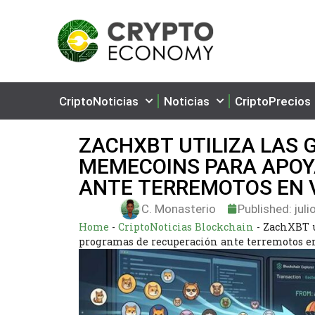
CriptoNoticias
Noticias
CriptoPrecios
ZACHXBT UTILIZA LAS 
MEMECOINS PARA APOY
ANTE TERREMOTOS EN
C. Monasterio
Published:
juli
Home
-
CriptoNoticias Blockchain
-
ZachXBT u
programas de recuperación ante terremotos 