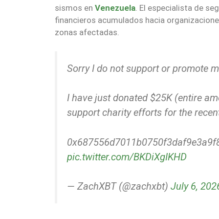
sismos en
Venezuela
. El especialista de se
financieros acumulados hacia organizacione
zonas afectadas.
Sorry I do not support or promote 
I have just donated $25K (entire am
support charity efforts for the rec
0x687556d7011b0750f3daf9e3a9f
pic.twitter.com/BKDiXgIKHD
— ZachXBT (@zachxbt)
July 6, 202