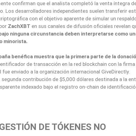
mente confirman que el analista completó la venta íntegra de
o. Los desarrolladores independientes suelen transferir est
 criptográfica con el objetivo aparente de simular un respald
 por
ZachXBT
en sus canales de difusión oficiales revelan q
 bajo ninguna circunstancia deben interpretarse como un
 minorista.
mpaña benéfica muestra que la primera parte de la donaci
identificador de transacción en la red blockchain con la firma
al fue enviado a la organización internacional GiveDirectly.
a segunda contribución de $5,000 dólares destinada a la en
ansparente indexado bajo el registro on-chain de identificaci
GESTIÓN DE TÓKENES NO