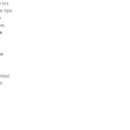
 los
e tipo
o
ue,
a
ón
tidad
ón