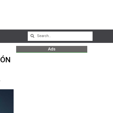
Ads
IÓN
r