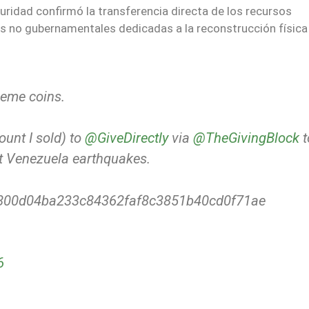
guridad confirmó la transferencia directa de los recursos
s no gubernamentales dedicadas a la reconstrucción física 
meme coins.
ount I sold) to
@GiveDirectly
via
@TheGivingBlock
t
ent Venezuela earthquakes.
800d04ba233c84362faf8c3851b40cd0f71ae
6