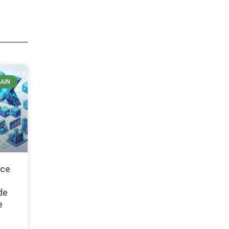
AIN
nce
de
e