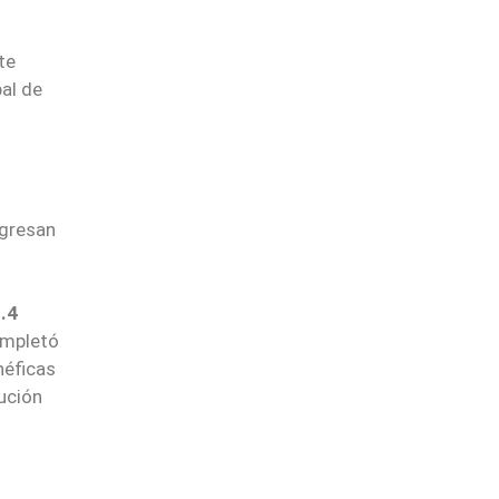
te
al de
ngresan
9.4
ompletó
néficas
ución