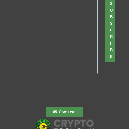
S
U
B
S
C
R
I
B
E
Contacto