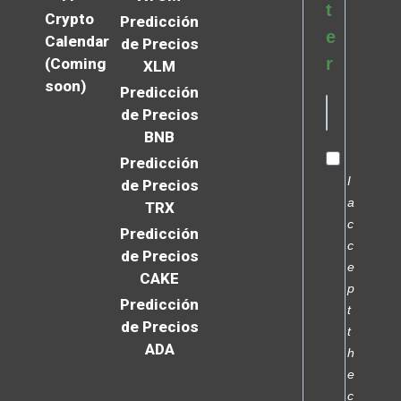
t
Crypto
Predicción
e
Calendar
de Precios
r
(Coming
XLM
soon)
Predicción
de Precios
BNB
Predicción
I
de Precios
a
TRX
c
Predicción
c
de Precios
e
CAKE
p
Predicción
t
de Precios
t
ADA
h
e
c