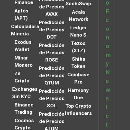
Finance
o
SushiSwap
de Precios
Aptos
E
Acala
AVAX
(APT)
Network
c
Predicción
Calculadora
Ledger
o
de Precios
Minería
Nano S
DOT
n
Exodus
Tezos
Predicción
o
Wallet
(XTZ)
de Precios
m
Minar
Shiba
ROSE
y
Monero
Token
Predicción
N
Zil
Coinbase
de Precios
Cripto
e
Pro
QTUM
Exchanges
w
Harmony
Predicción
Sin KYC
One
s
de Precios
Binance
SOL
Top Crypto
l
Trading
Influencers
Predicción
e
Cosmos
de Precios
t
Crypto
ATOM