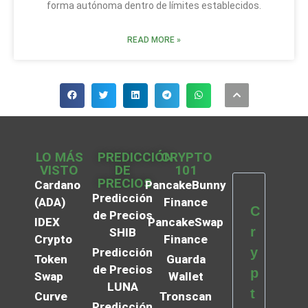
forma autónoma dentro de límites establecidos.
READ MORE »
LO MÁS
PREDICCIÓN
CRYPTO
VISTO
DE
101
PRECIOS
Cardano
PancakeBunny
Predicción
(ADA)
Finance
C
de Precios
IDEX
PancakeSwap
r
SHIB
Crypto
Finance
y
Predicción
Token
Guarda
de Precios
p
Swap
Wallet
LUNA
t
Curve
Tronscan
Predicción