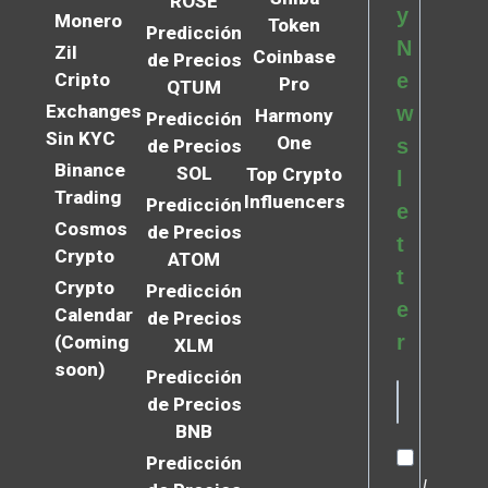
ROSE
y
Monero
Token
Predicción
N
Zil
Coinbase
de Precios
Cripto
e
Pro
QTUM
Exchanges
w
Harmony
Predicción
Sin KYC
One
s
de Precios
Binance
SOL
Top Crypto
l
Trading
Influencers
Predicción
e
Cosmos
de Precios
t
Crypto
ATOM
t
Crypto
Predicción
e
Calendar
de Precios
r
(Coming
XLM
soon)
Predicción
de Precios
BNB
Predicción
I