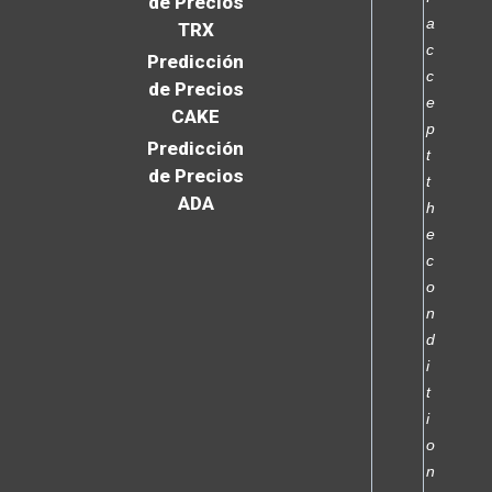
de Precios
a
TRX
c
Predicción
c
de Precios
e
CAKE
p
Predicción
t
de Precios
t
ADA
h
e
c
o
n
d
i
t
i
o
n