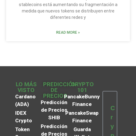
stablecoins está aumentando su fragmentación a
medida que nuevos tokens se distribuyen entre
diferentes redes y
READ MORE »
LO MÁS
PREDICCIÓN
CRYPTO
VISTO
DE
101
PRECIOS
Cardano
PancakeBunny
Predicción
(ADA)
Finance
C
de Precios
IDEX
PancakeSwap
r
SHIB
Crypto
Finance
y
Predicción
Token
Guarda
de Precios
p