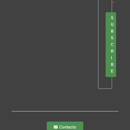
S
U
B
S
C
R
I
B
E
Contacto