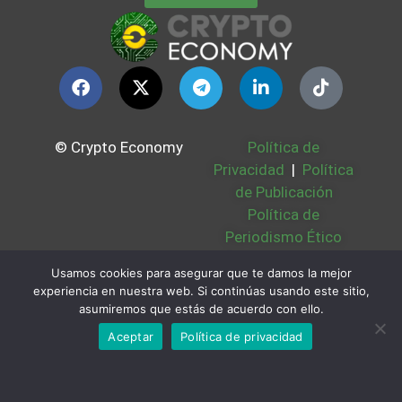
© Crypto Economy
Política de
Privacidad
|
Política
de Publicación
Política de
Periodismo Ético
Política Cookies
|
Usamos cookies para asegurar que te damos la mejor
Bases Legales
|
experiencia en nuestra web. Si continúas usando este sitio,
Partners
|
Sobre
asumiremos que estás de acuerdo con ello.
Nosotros
Aceptar
Política de privacidad