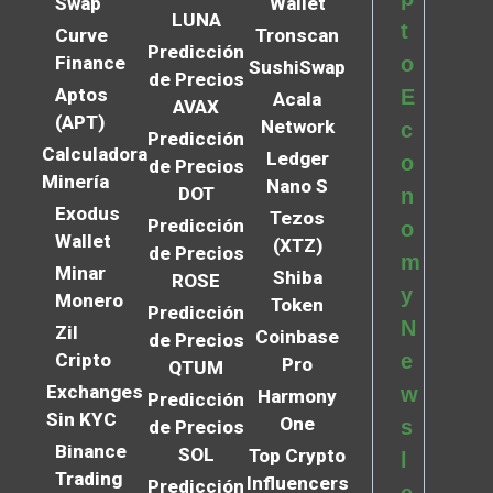
Swap
Wallet
LUNA
t
Curve
Tronscan
Predicción
Finance
o
SushiSwap
de Precios
Aptos
E
Acala
AVAX
(APT)
Network
c
Predicción
Calculadora
Ledger
o
de Precios
Minería
Nano S
DOT
n
Exodus
Tezos
Predicción
o
Wallet
(XTZ)
de Precios
m
Minar
Shiba
ROSE
y
Monero
Token
Predicción
N
Zil
Coinbase
de Precios
Cripto
e
Pro
QTUM
Exchanges
w
Harmony
Predicción
Sin KYC
One
s
de Precios
Binance
SOL
Top Crypto
l
Trading
Influencers
Predicción
e