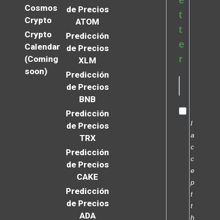
Cosmos
de Precios
t
Crypto
ATOM
t
Crypto
Predicción
e
Calendar
de Precios
r
(Coming
XLM
soon)
Predicción
de Precios
BNB
Predicción
I
de Precios
a
TRX
c
Predicción
c
de Precios
e
CAKE
p
Predicción
t
de Precios
t
ADA
h