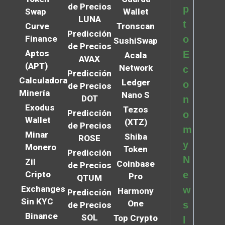
de Precios
p
Swap
Wallet
LUNA
t
Curve
Tronscan
Predicción
Finance
o
SushiSwap
de Precios
Aptos
E
Acala
AVAX
(APT)
Network
c
Predicción
Calculadora
Ledger
o
de Precios
Minería
Nano S
DOT
n
Exodus
Tezos
Predicción
o
Wallet
(XTZ)
de Precios
m
Minar
Shiba
ROSE
y
Monero
Token
Predicción
N
Zil
Coinbase
de Precios
Cripto
e
Pro
QTUM
Exchanges
w
Harmony
Predicción
Sin KYC
One
s
de Precios
Binance
SOL
Top Crypto
l