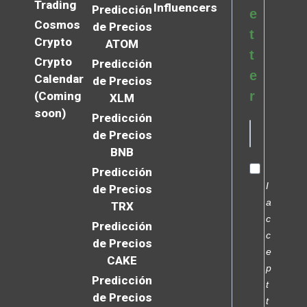
Trading
Influencers
Predicción
e
Cosmos
de Precios
t
Crypto
ATOM
t
Crypto
Predicción
e
Calendar
de Precios
r
(Coming
XLM
soon)
Predicción
de Precios
BNB
Predicción
I
de Precios
a
TRX
c
Predicción
c
de Precios
e
CAKE
p
Predicción
t
de Precios
t