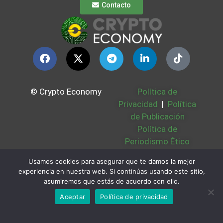
Contacto
© Crypto Economy
Política de
Privacidad
|
Política
de Publicación
Política de
Periodismo Ético
Política Cookies
|
Usamos cookies para asegurar que te damos la mejor
Bases Legales
|
experiencia en nuestra web. Si continúas usando este sitio,
Partners
|
Sobre
asumiremos que estás de acuerdo con ello.
Nosotros
Aceptar
Política de privacidad