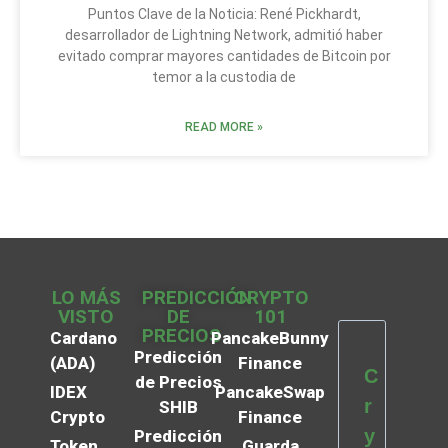
Puntos Clave de la Noticia: René Pickhardt,
desarrollador de Lightning Network, admitió haber
evitado comprar mayores cantidades de Bitcoin por
temor a la custodia de
READ MORE »
LO MÁS
PREDICCIÓN
CRYPTO
VISTO
DE
101
PRECIOS
Cardano
PancakeBunny
Predicción
(ADA)
Finance
C
de Precios
IDEX
PancakeSwap
r
SHIB
Crypto
Finance
y
Predicción
Token
Guarda