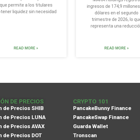
que permite a los titulares
ingresos de 174,9 millones
tener liquidez sin necesidad
dólares en el segundo
trimestre de 2026, lo qu
representa una reducci
READ MORE »
READ MORE »
IÓN DE PRECIOS
CRYPTO 101
n de Precios SHIB
PancakeBunny Finance
n de Precios LUNA
PancakeSwap Finance
n de Precios AVAX
Guarda Wallet
n de Precios DOT
Tronscan