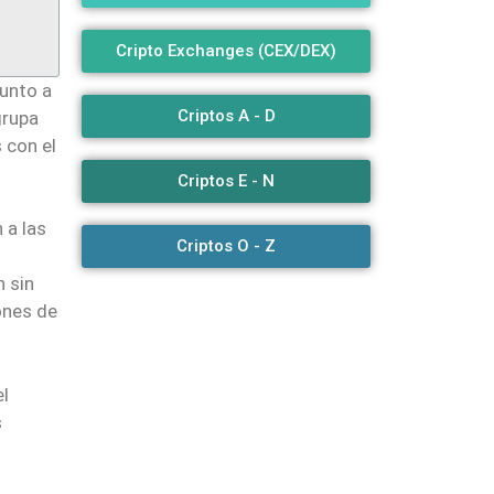
Cripto Exchanges (CEX/DEX)
 junto a
Criptos A - D
grupa
 con el
Criptos E - N
 a las
Criptos O - Z
n sin
ones de
el
s