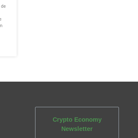
 de
e
ón
Crypto Economy
Newsletter