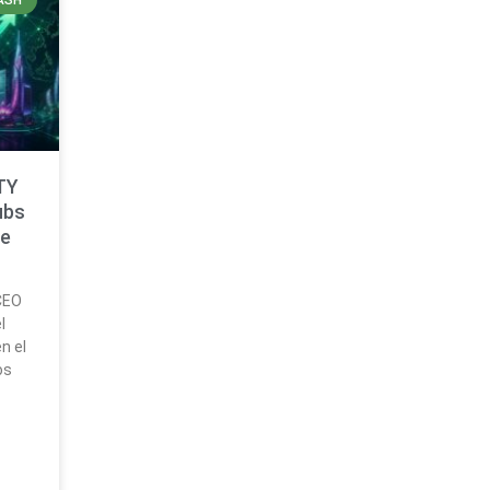
ASH
TY
ubs
ce
CEO
l
n el
os