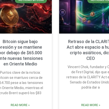
NOTICIAS BITCOIN
NOTICIAS FL
Bitcoin sigue bajo
Retraso de la CLARI
presión y se mantiene
Act abre espacio a h
por debajo de $65.000
cripto asiáticos, di
nte nuevas tensiones
CEO
en Oriente Medio
Vincent Chok, fundador y 
de First Digital, dijo que e
Puntos clave de la noticia:
retraso de la CLARITY Act e
itcoin se mantuvo cerca de
Senado de Estados Unid
64.700 pese a las tensiones
podría dar a
n Oriente Medio, mientras el
crudo Brent superó los $83
READ MORE »
READ MORE »