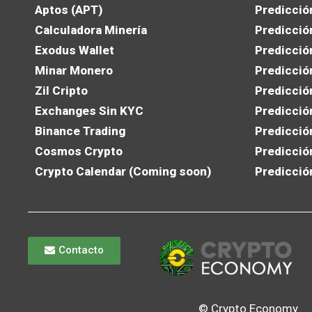
Aptos (APT)
Predicció
Calculadora Minería
Predicció
Exodus Wallet
Predicció
Minar Monero
Predicció
Zil Cripto
Predicció
Exchanges Sin KYC
Predicció
Binance Trading
Predicció
Cosmos Crypto
Predicció
Crypto Calendar (Coming soon)
Predicció
Contacto
© Crypto Economy