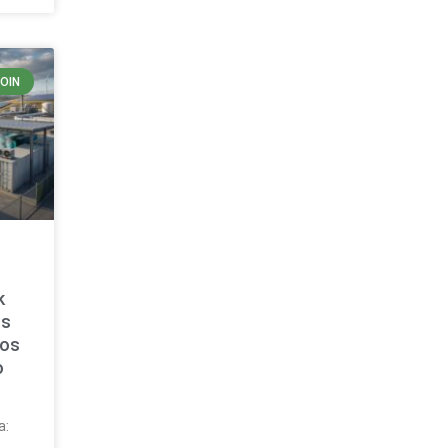
COIN
k
os
sos
o
a:
ó