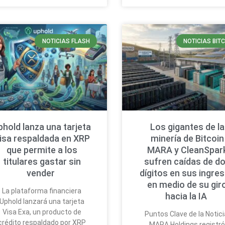
NOTICIAS FLASH
NOTICIAS BIT
phold lanza una tarjeta
Los gigantes de la
isa respaldada en XRP
minería de Bitcoin
que permite a los
MARA y CleanSpar
titulares gastar sin
sufren caídas de d
vender
dígitos en sus ingre
en medio de su gir
La plataforma financiera
hacia la IA
Uphold lanzará una tarjeta
Visa Exa, un producto de
Puntos Clave de la Notici
crédito respaldado por XRP
MARA Holdings registr