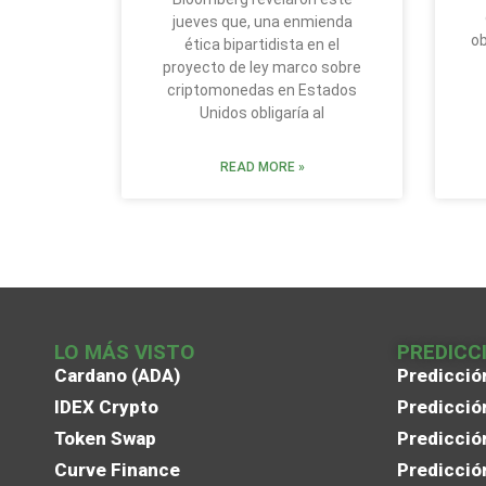
jueves que, una enmienda
ob
ética bipartidista en el
proyecto de ley marco sobre
criptomonedas en Estados
Unidos obligaría al
READ MORE »
LO MÁS VISTO
PREDICC
Cardano (ADA)
Predicció
IDEX Crypto
Predicció
Token Swap
Predicció
Curve Finance
Predicció