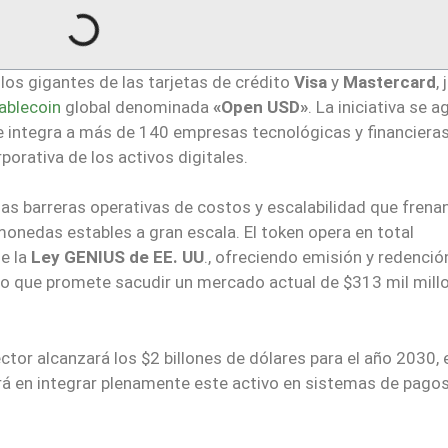
 los gigantes de las tarjetas de crédito
Visa
y
Mastercard
,
ablecoin
global denominada
«Open USD»
. La iniciativa se a
ue integra a más de 140 empresas tecnológicas y financieras
porativa de los activos digitales.
as barreras operativas de costos y escalabilidad que frenan
onedas estables a gran escala. El token opera en total
e la
Ley GENIUS de EE. UU
., ofreciendo emisión y redenció
lo que promete sacudir un mercado actual de $313 mil mill
or alcanzará los $2 billones de dólares para el año 2030, 
á en integrar plenamente este activo en sistemas de pago