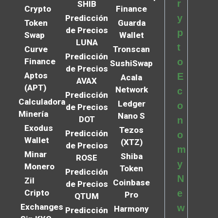
r
SHIB
Crypto
Finance
y
Predicción
Token
Guarda
de Precios
p
Swap
Wallet
LUNA
t
Curve
Tronscan
Predicción
Finance
o
SushiSwap
de Precios
Aptos
E
Acala
AVAX
(APT)
Network
c
Predicción
Calculadora
Ledger
o
de Precios
Minería
Nano S
DOT
n
Exodus
Tezos
Predicción
o
Wallet
(XTZ)
de Precios
m
Minar
Shiba
ROSE
y
Monero
Token
Predicción
N
Zil
Coinbase
de Precios
Cripto
e
Pro
QTUM
Exchanges
w
Harmony
Predicción