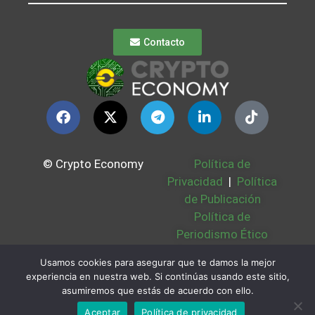
Contacto
© Crypto Economy
Política de
Privacidad
|
Política
de Publicación
Política de
Periodismo Ético
Política Cookies
|
Usamos cookies para asegurar que te damos la mejor
Bases Legales
|
experiencia en nuestra web. Si continúas usando este sitio,
Partners
|
Sobre
asumiremos que estás de acuerdo con ello.
Nosotros
Aceptar
Política de privacidad