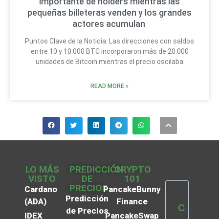
importante de holders mientras las
pequeñas billeteras venden y los grandes
actores acumulan
Puntos Clave de la Noticia: Las direcciones con saldos
entre 10 y 10.000 BTC incorporaron más de 20.000
unidades de Bitcoin mientras el precio oscilaba
READ MORE »
LO MÁS
PREDICCIÓN
CRYPTO
VISTO
DE
101
PRECIOS
Cardano
PancakeBunny
Predicción
(ADA)
Finance
C
de Precios
IDEX
PancakeSwap