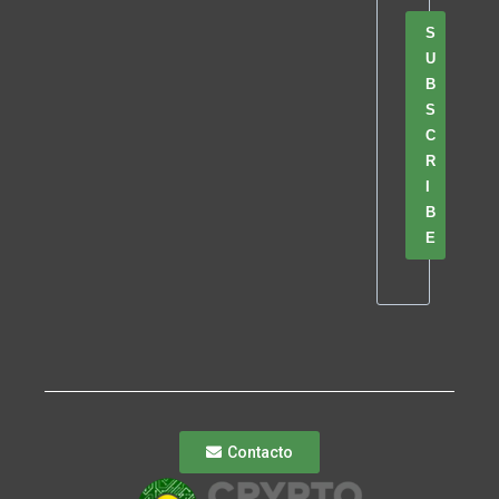
S
U
B
S
C
R
I
B
E
Contacto