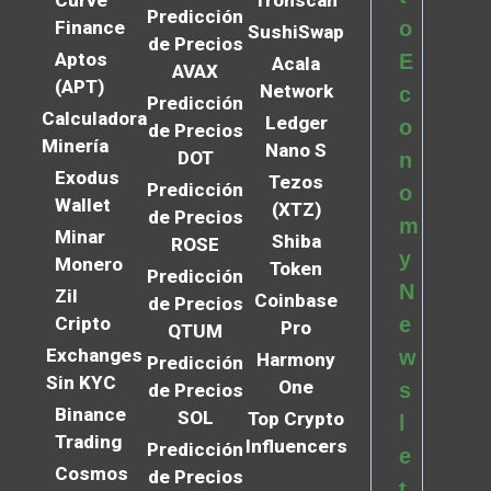
Predicción
Finance
o
SushiSwap
de Precios
Aptos
E
Acala
AVAX
(APT)
Network
c
Predicción
Calculadora
Ledger
o
de Precios
Minería
Nano S
DOT
n
Exodus
Tezos
Predicción
o
Wallet
(XTZ)
de Precios
m
Minar
Shiba
ROSE
y
Monero
Token
Predicción
N
Zil
Coinbase
de Precios
Cripto
e
Pro
QTUM
Exchanges
w
Harmony
Predicción
Sin KYC
One
s
de Precios
Binance
SOL
Top Crypto
l
Trading
Influencers
Predicción
e
Cosmos
de Precios
t