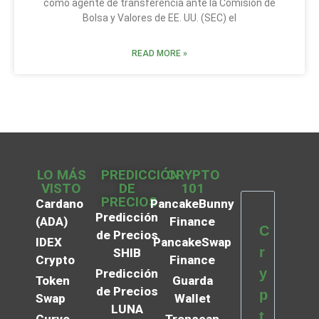
como agente de transferencia ante la Comisión de
Bolsa y Valores de EE. UU. (SEC) el
READ MORE »
LO MÁS
PREDICCIÓN
CRYPTO
VISTO
DE
101
PRECIOS
Cardano
PancakeBunny
Predicción
(ADA)
Finance
C
de Precios
IDEX
PancakeSwap
r
SHIB
Crypto
Finance
y
Predicción
Token
Guarda
de Precios
p
Swap
Wallet
LUNA
t
Curve
Tronscan