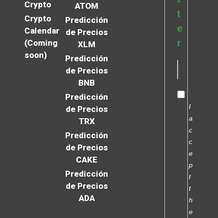
Crypto
ATOM
t
Crypto
Predicción
e
Calendar
de Precios
r
(Coming
XLM
soon)
Predicción
de Precios
BNB
Predicción
I
de Precios
a
TRX
c
Predicción
c
de Precios
e
CAKE
p
Predicción
t
de Precios
t
ADA
h
e