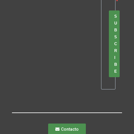
S
U
B
S
C
R
I
B
E
Contacto