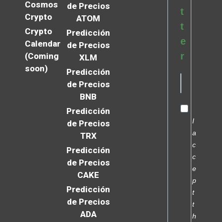
Cosmos
de Precios
t
Crypto
ATOM
t
Crypto
Predicción
e
Calendar
de Precios
r
(Coming
XLM
soon)
Predicción
de Precios
BNB
Predicción
I
de Precios
a
TRX
c
Predicción
c
de Precios
e
CAKE
p
Predicción
t
de Precios
t
ADA
h