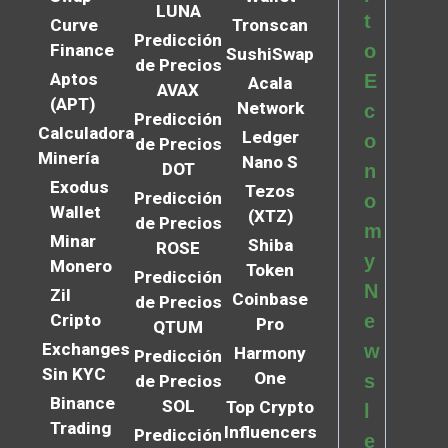
LUNA
t
Curve
Tronscan
Predicción
Finance
o
SushiSwap
de Precios
Aptos
E
Acala
AVAX
(APT)
Network
c
Predicción
Calculadora
Ledger
o
de Precios
Minería
Nano S
DOT
n
Exodus
Tezos
Predicción
o
Wallet
(XTZ)
de Precios
m
Minar
Shiba
ROSE
y
Monero
Token
Predicción
N
Zil
Coinbase
de Precios
Cripto
e
Pro
QTUM
Exchanges
w
Harmony
Predicción
Sin KYC
One
s
de Precios
Binance
SOL
Top Crypto
l
Trading
Influencers
Predicción
e