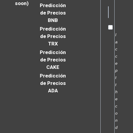
soon)
Predicción
de Precios
BNB
Predicción
I
de Precios
a
TRX
c
Predicción
c
de Precios
e
CAKE
p
Predicción
t
de Precios
t
ADA
h
e
c
o
n
d