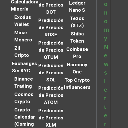
Calculadora
Ledger
o
de Precios
Minería
Nano S
DOT
n
Exodus
Tezos
Predicción
o
Wallet
(XTZ)
de Precios
m
Minar
Shiba
ROSE
y
Monero
Token
Predicción
N
Zil
Coinbase
de Precios
Cripto
e
Pro
QTUM
Exchanges
w
Harmony
Predicción
Sin KYC
One
s
de Precios
Binance
SOL
Top Crypto
l
Trading
Influencers
Predicción
e
Cosmos
de Precios
t
Crypto
ATOM
t
Crypto
Predicción
e
Calendar
de Precios
r
(Coming
XLM