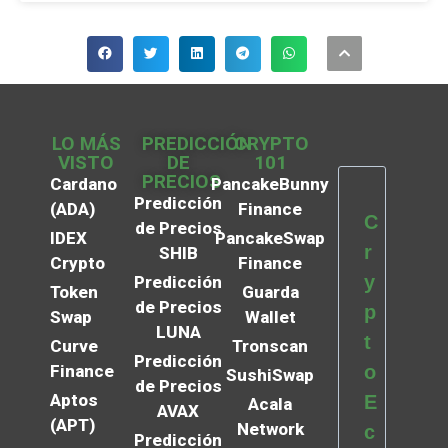
LO MÁS
PREDICCIÓN
CRYPTO
VISTO
DE
101
PRECIOS
Cardano
PancakeBunny
Predicción
(ADA)
Finance
C
de Precios
IDEX
PancakeSwap
r
SHIB
Crypto
Finance
y
Predicción
Token
Guarda
de Precios
p
Swap
Wallet
LUNA
t
Curve
Tronscan
Predicción
Finance
o
SushiSwap
de Precios
Aptos
E
Acala
AVAX
(APT)
Network
c
Predicción