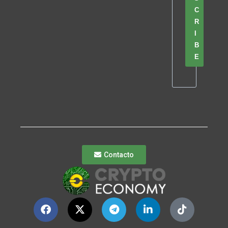
C
R
I
B
E
Contacto