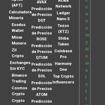
Acala
AVAX
(APT)
Network
c
Predicción
Calculadora
Ledger
o
de Precios
Minería
Nano S
DOT
n
Exodus
Tezos
Predicción
o
Wallet
(XTZ)
de Precios
m
Minar
Shiba
ROSE
y
Monero
Token
Predicción
N
Zil
Coinbase
de Precios
Cripto
e
Pro
QTUM
Exchanges
w
Harmony
Predicción
Sin KYC
One
s
de Precios
Binance
SOL
Top Crypto
l
Trading
Influencers
Predicción
e
Cosmos
de Precios
t
Crypto
ATOM
t
Crypto
Predicción