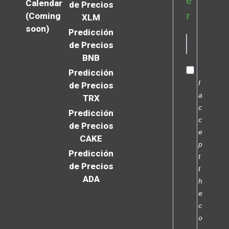
e
Calendar
de Precios
r
(Coming
XLM
soon)
Predicción
de Precios
BNB
Predicción
I
de Precios
a
TRX
c
Predicción
c
de Precios
e
CAKE
p
Predicción
t
de Precios
t
ADA
h
e
c
o