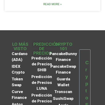
READ MORE »
LO MÁS
PREDICCIÓN
CRYPTO
VISTO
DE
101
PRECIOS
Cardano
PancakeBunny
Predicción
(ADA)
Finance
C
de Precios
IDEX
PancakeSwap
r
SHIB
Crypto
Finance
y
Predicción
Token
Guarda
de Precios
p
Swap
Wallet
LUNA
t
Curve
Tronscan
Predicción
Finance
o
SushiSwap
de Precios
Aptos
E