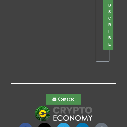
B
S
C
R
I
B
E
Contacto