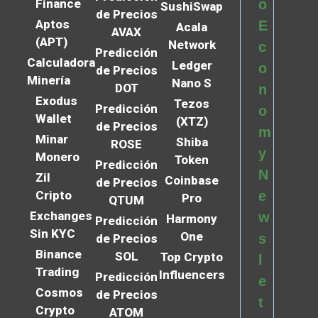
Finance
o
SushiSwap
de Precios
Aptos
E
Acala
AVAX
(APT)
Network
c
Predicción
Calculadora
Ledger
o
de Precios
Minería
Nano S
DOT
n
Exodus
Tezos
Predicción
o
Wallet
(XTZ)
de Precios
m
Minar
Shiba
ROSE
y
Monero
Token
Predicción
N
Zil
Coinbase
de Precios
Cripto
e
Pro
QTUM
Exchanges
w
Harmony
Predicción
Sin KYC
One
s
de Precios
Binance
SOL
Top Crypto
l
Trading
Influencers
Predicción
e
Cosmos
de Precios
t
Crypto
ATOM