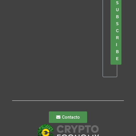
S
U
B
S
C
R
I
B
E
Contacto