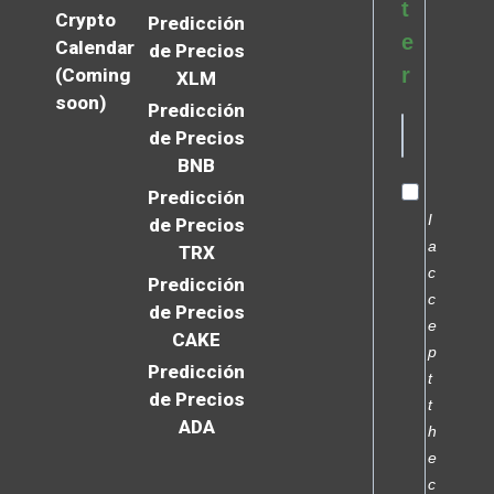
t
Crypto
Predicción
e
Calendar
de Precios
r
(Coming
XLM
soon)
Predicción
de Precios
BNB
Predicción
I
de Precios
a
TRX
c
Predicción
c
de Precios
e
CAKE
p
Predicción
t
de Precios
t
ADA
h
e
c