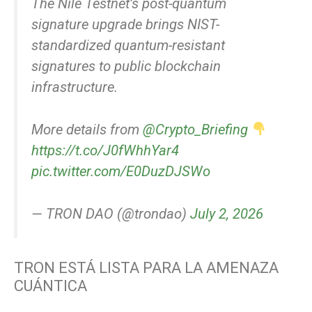
The Nile Testnet’s post-quantum
signature upgrade brings NIST-
standardized quantum-resistant
signatures to public blockchain
infrastructure.
More details from
@Crypto_Briefing
https://t.co/J0fWhhYar4
pic.twitter.com/E0DuzDJSWo
— TRON DAO (@trondao)
July 2, 2026
TRON ESTÁ LISTA PARA LA AMENAZA
CUÁNTICA