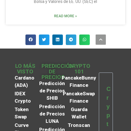
Bolsa y Valores de EE. UU. (SEC) el
READ MORE »
LO MÁS
PREDICCIÓN
CRYPTO
VISTO
DE
101
PRECIOS
Cardano
PancakeBunny
Predicción
(ADA)
Finance
C
de Precios
IDEX
PancakeSwap
r
SHIB
Crypto
Finance
y
Predicción
Token
Guarda
de Precios
p
Swap
Wallet
LUNA
t
Curve
Tronscan
Predicción