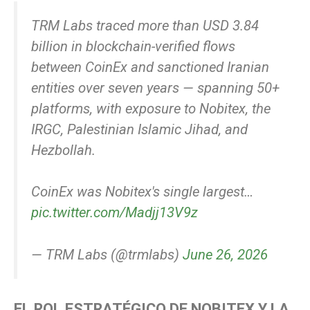
TRM Labs traced more than USD 3.84
billion in blockchain-verified flows
between CoinEx and sanctioned Iranian
entities over seven years — spanning 50+
platforms, with exposure to Nobitex, the
IRGC, Palestinian Islamic Jihad, and
Hezbollah.
CoinEx was Nobitex's single largest…
pic.twitter.com/Madjj13V9z
— TRM Labs (@trmlabs)
June 26, 2026
EL ROL ESTRATÉGICO DE NOBITEX Y LA