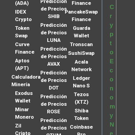
Predicción
(ADA)
Finance
C
de Precios
IDEX
PancakeSwap
r
SHIB
Crypto
Finance
y
Predicción
Token
Guarda
de Precios
p
Swap
Wallet
LUNA
t
Curve
Tronscan
Predicción
Finance
o
SushiSwap
de Precios
Aptos
E
Acala
AVAX
(APT)
Network
c
Predicción
Calculadora
Ledger
o
de Precios
Minería
Nano S
DOT
n
Exodus
Tezos
Predicción
o
Wallet
(XTZ)
de Precios
m
Minar
Shiba
ROSE
y
Monero
Token
Predicción
N
Zil
Coinbase
de Precios
Cripto
e
Pro