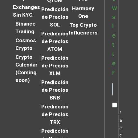
QTUM
Exchanges
w
Harmony
Predicción
Sin KYC
One
s
de Precios
Binance
SOL
Top Crypto
l
Trading
Influencers
Predicción
e
Cosmos
de Precios
t
Crypto
ATOM
t
Crypto
Predicción
e
Calendar
de Precios
r
(Coming
XLM
soon)
Predicción
de Precios
BNB
Predicción
I
de Precios
a
TRX
c
Predicción
c