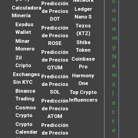
Network
c
Predicción
Calculadora
Ledger
o
de Precios
Minería
Nano S
DOT
n
Exodus
Tezos
Predicción
o
Wallet
(XTZ)
de Precios
m
Minar
Shiba
ROSE
y
Monero
Token
Predicción
N
Zil
Coinbase
de Precios
Cripto
e
Pro
QTUM
Exchanges
w
Harmony
Predicción
Sin KYC
One
s
de Precios
Binance
SOL
Top Crypto
l
Trading
Influencers
Predicción
e
Cosmos
de Precios
t
Crypto
ATOM
t
Crypto
Predicción
e
Calendar
de Precios