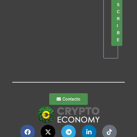
S
C
R
I
B
E
Contacto