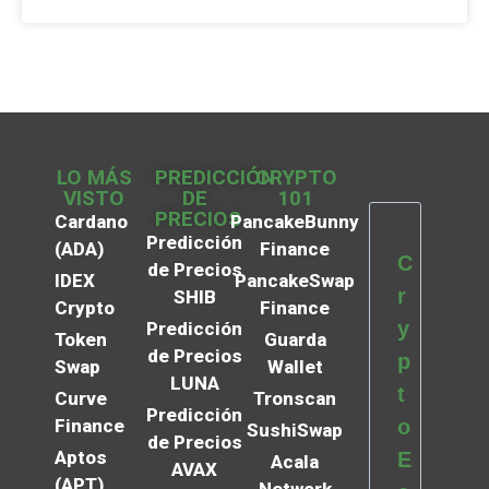
LO MÁS
PREDICCIÓN
CRYPTO
VISTO
DE
101
PRECIOS
Cardano
PancakeBunny
Predicción
(ADA)
Finance
C
de Precios
IDEX
PancakeSwap
r
SHIB
Crypto
Finance
y
Predicción
Token
Guarda
de Precios
p
Swap
Wallet
LUNA
t
Curve
Tronscan
Predicción
Finance
o
SushiSwap
de Precios
Aptos
E
Acala
AVAX
(APT)