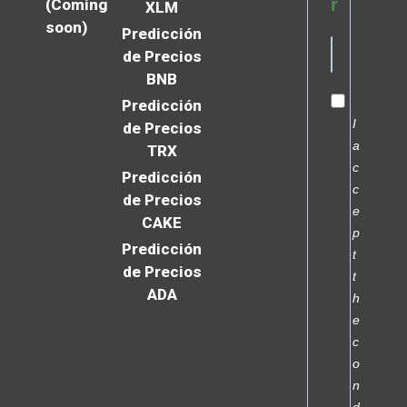
r
(Coming
XLM
soon)
Predicción
de Precios
BNB
Predicción
I
de Precios
a
TRX
c
Predicción
c
de Precios
e
CAKE
p
Predicción
t
de Precios
t
ADA
h
e
c
o
n