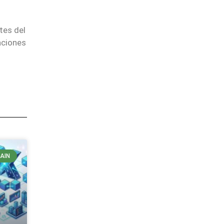
tes del
aciones
AIN