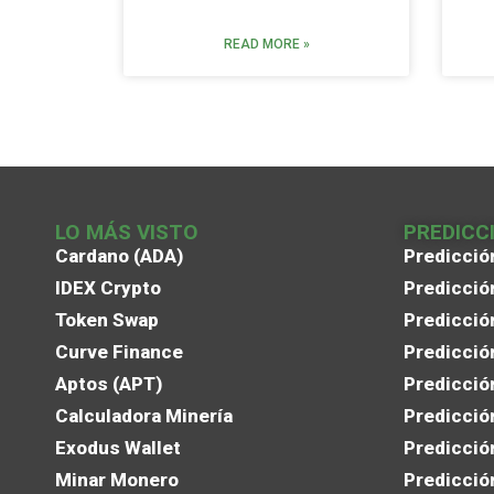
READ MORE »
LO MÁS VISTO
PREDICC
Cardano (ADA)
Predicció
IDEX Crypto
Predicció
Token Swap
Predicció
Curve Finance
Predicció
Aptos (APT)
Predicció
Calculadora Minería
Predicció
Exodus Wallet
Predicció
Minar Monero
Predicció