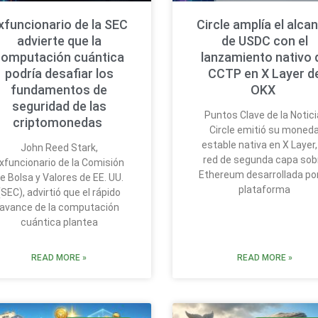
xfuncionario de la SEC
Circle amplía el alca
advierte que la
de USDC con el
computación cuántica
lanzamiento nativo 
podría desafiar los
CCTP en X Layer d
fundamentos de
OKX
seguridad de las
Puntos Clave de la Notici
criptomonedas
Circle emitió su moned
estable nativa en X Layer,
John Reed Stark,
red de segunda capa sob
xfuncionario de la Comisión
Ethereum desarrollada por
e Bolsa y Valores de EE. UU.
plataforma
(SEC), advirtió que el rápido
avance de la computación
cuántica plantea
READ MORE »
READ MORE »