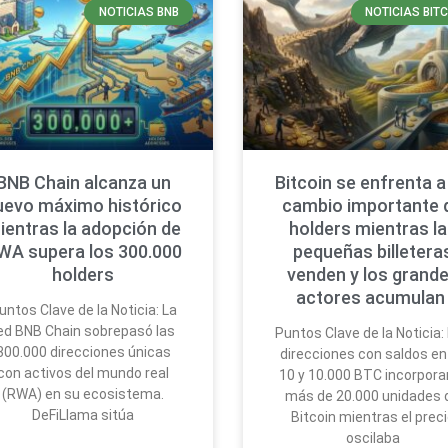
NOTICIAS BNB
NOTICIAS BIT
BNB Chain alcanza un
Bitcoin se enfrenta a
uevo máximo histórico
cambio importante 
ientras la adopción de
holders mientras l
WA supera los 300.000
pequeñas billetera
holders
venden y los grand
actores acumula
untos Clave de la Noticia: La
ed BNB Chain sobrepasó las
Puntos Clave de la Noticia:
300.000 direcciones únicas
direcciones con saldos en
con activos del mundo real
10 y 10.000 BTC incorpora
(RWA) en su ecosistema.
más de 20.000 unidades 
DeFiLlama sitúa
Bitcoin mientras el prec
oscilaba