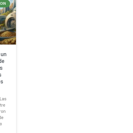
COIN
 un
de
as
s
es
n
 Las
tre
ron
de
io