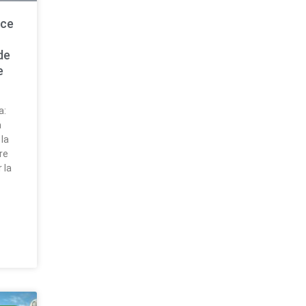
nce
de
e
a:
a
 la
re
 la