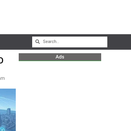
Ads
O
am