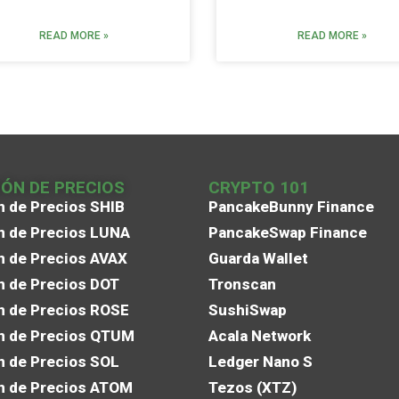
READ MORE »
READ MORE »
IÓN DE PRECIOS
CRYPTO 101
n de Precios SHIB
PancakeBunny Finance
n de Precios LUNA
PancakeSwap Finance
n de Precios AVAX
Guarda Wallet
n de Precios DOT
Tronscan
n de Precios ROSE
SushiSwap
n de Precios QTUM
Acala Network
n de Precios SOL
Ledger Nano S
n de Precios ATOM
Tezos (XTZ)