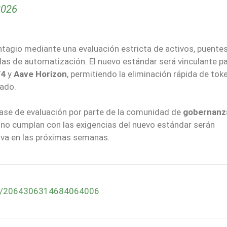
2026
ontagio mediante una evaluación estricta de activos, puentes
s de automatización. El nuevo estándar será vinculante pa
V4
y
Aave Horizon
, permitiendo la eliminación rápida de tok
ado.
fase de evaluación por parte de la comunidad de
gobernanz
e no cumplan con las exigencias del nuevo estándar serán
iva en las próximas semanas.
tus/2064306314684064006