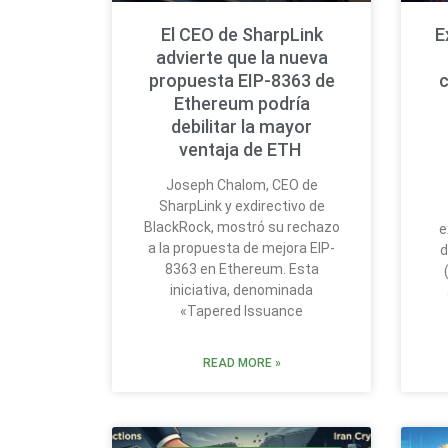
El CEO de SharpLink
E
advierte que la nueva
propuesta EIP-8363 de
Ethereum podría
debilitar la mayor
ventaja de ETH
Joseph Chalom, CEO de
SharpLink y exdirectivo de
BlackRock, mostró su rechazo
e
a la propuesta de mejora EIP-
d
8363 en Ethereum. Esta
iniciativa, denominada
«Tapered Issuance
READ MORE »