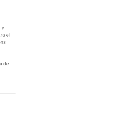
 y
ra el
ens
a de