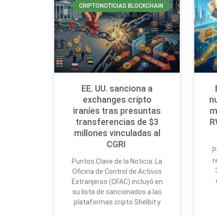
CRIPTONOTICIAS BLOCKCHAIN
EE. UU. sanciona a
exchanges cripto
n
iraníes tras presuntas
m
transferencias de $3
R
millones vinculadas al
CGRI
P
r
Puntos Clave de la Noticia: La
Oficina de Control de Activos
Extranjeros (OFAC) incluyó en
su lista de sancionados a las
plataformas cripto Shelbit y