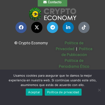
Contacto
© Crypto Economy
Política de
Privacidad
|
Política
de Publicación
Política de
Periodismo Ético
Política Cookies
|
Usamos cookies para asegurar que te damos la mejor
Bases Legales
|
experiencia en nuestra web. Si continúas usando este sitio,
Partners
|
Sobre
asumiremos que estás de acuerdo con ello.
Nosotros
Aceptar
Política de privacidad