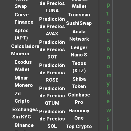
de Precios
p
Swap
Wallet
LUNA
t
Curve
Tronscan
Predicción
Finance
o
SushiSwap
de Precios
Aptos
E
Acala
AVAX
(APT)
Network
c
Predicción
Calculadora
Ledger
o
de Precios
Minería
Nano S
DOT
n
Exodus
Tezos
Predicción
o
Wallet
(XTZ)
de Precios
m
Minar
Shiba
ROSE
y
Monero
Token
Predicción
N
Zil
Coinbase
de Precios
Cripto
e
Pro
QTUM
Exchanges
w
Harmony
Predicción
Sin KYC
One
s
de Precios
Binance
SOL
Top Crypto
l