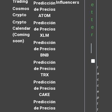
Trading
Influencers
Predicción
e
Cosmos
de Precios
t
Crypto
ATOM
t
Crypto
Predicción
e
Calendar
de Precios
r
(Coming
XLM
soon)
Predicción
de Precios
BNB
Predicción
I
de Precios
a
TRX
c
Predicción
c
de Precios
e
CAKE
p
Predicción
t
de Precios
t