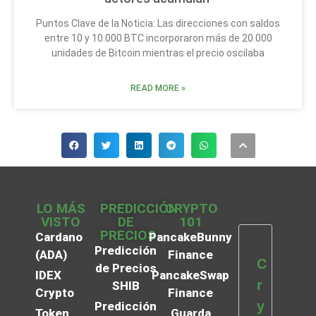
Puntos Clave de la Noticia: Las direcciones con saldos
entre 10 y 10.000 BTC incorporaron más de 20.000
unidades de Bitcoin mientras el precio oscilaba
READ MORE »
LO MÁS
PREDICCIÓN
CRYPTO
VISTO
DE
101
PRECIOS
Cardano
PancakeBunny
Predicción
(ADA)
Finance
C
de Precios
IDEX
PancakeSwap
r
SHIB
Crypto
Finance
y
Predicción
Token
Guarda