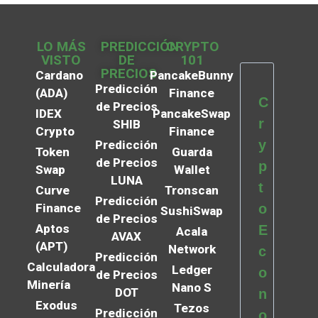
LO MÁS
PREDICCIÓN
CRYPTO
VISTO
DE
101
PRECIOS
Cardano
PancakeBunny
Predicción
(ADA)
Finance
C
de Precios
IDEX
PancakeSwap
r
SHIB
Crypto
Finance
y
Predicción
Token
Guarda
de Precios
p
Swap
Wallet
LUNA
t
Curve
Tronscan
Predicción
Finance
o
SushiSwap
de Precios
Aptos
E
Acala
AVAX
(APT)
Network
c
Predicción
Calculadora
Ledger
o
de Precios
Minería
Nano S
DOT
n
Exodus
Tezos
Predicción
o