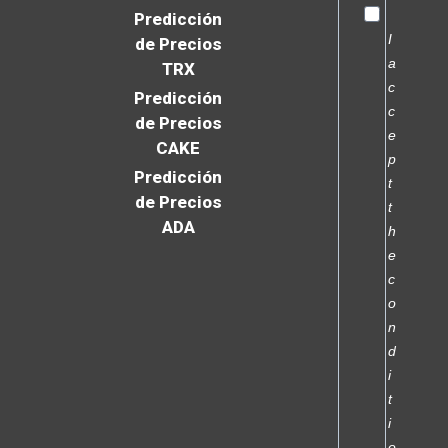
Predicción
I
de Precios
a
TRX
c
Predicción
c
de Precios
e
CAKE
p
Predicción
t
de Precios
t
ADA
h
e
c
o
n
d
i
t
i
o