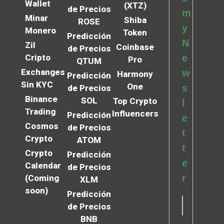
Wallet
(XTZ)
de Precios
m
Minar
Shiba
ROSE
y
Monero
Token
Predicción
N
Zil
Coinbase
de Precios
Cripto
e
Pro
QTUM
Exchanges
w
Harmony
Predicción
Sin KYC
One
s
de Precios
Binance
SOL
Top Crypto
l
Trading
Influencers
Predicción
e
Cosmos
de Precios
t
Crypto
ATOM
t
Crypto
Predicción
e
Calendar
de Precios
r
(Coming
XLM
soon)
Predicción
de Precios
BNB