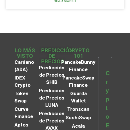
READ MORE »
LO MÁS
PREDICCIÓN
CRYPTO
VISTO
DE
101
PRECIOS
Cardano
PancakeBunny
Predicción
(ADA)
Finance
C
de Precios
IDEX
PancakeSwap
r
SHIB
Crypto
Finance
y
Predicción
Token
Guarda
de Precios
p
Swap
Wallet
LUNA
t
Curve
Tronscan
Predicción
Finance
o
SushiSwap
de Precios
Aptos
E
Acala
AVAX