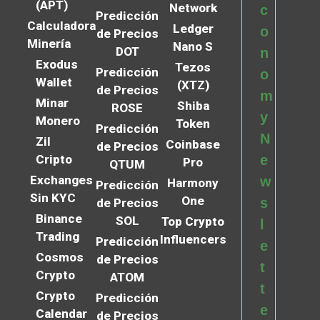
(APT)
Network
c
Predicción
Calculadora
Ledger
o
de Precios
Minería
Nano S
DOT
n
Exodus
Tezos
Predicción
o
Wallet
(XTZ)
de Precios
m
Minar
Shiba
ROSE
y
Monero
Token
Predicción
N
Zil
Coinbase
de Precios
Cripto
e
Pro
QTUM
Exchanges
w
Harmony
Predicción
Sin KYC
One
s
de Precios
Binance
SOL
Top Crypto
l
Trading
Influencers
Predicción
e
Cosmos
de Precios
t
Crypto
ATOM
t
Crypto
Predicción
e
Calendar
de Precios