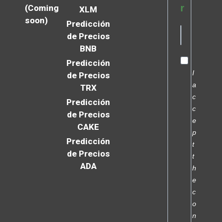
r
(Coming
XLM
soon)
Predicción
de Precios
BNB
Predicción
I
de Precios
a
TRX
c
Predicción
c
de Precios
e
CAKE
p
Predicción
t
de Precios
t
ADA
h
e
c
o
n