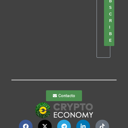
B
S
C
R
I
B
E
Contacto