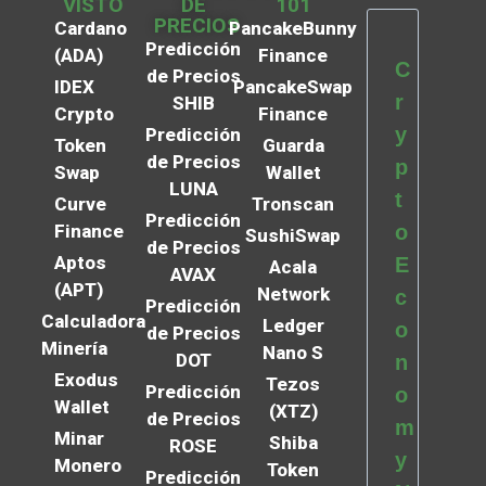
VISTO
DE
101
PRECIOS
Cardano
PancakeBunny
Predicción
(ADA)
Finance
C
de Precios
IDEX
PancakeSwap
r
SHIB
Crypto
Finance
y
Predicción
Token
Guarda
de Precios
p
Swap
Wallet
LUNA
t
Curve
Tronscan
Predicción
Finance
o
SushiSwap
de Precios
Aptos
E
Acala
AVAX
(APT)
Network
c
Predicción
Calculadora
Ledger
o
de Precios
Minería
Nano S
DOT
n
Exodus
Tezos
Predicción
o
Wallet
(XTZ)
de Precios
m
Minar
Shiba
ROSE
y
Monero
Token
Predicción