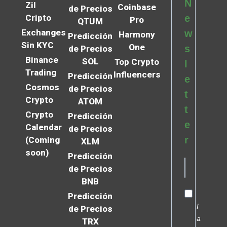
N
Zil
Coinbase
de Precios
Cripto
e
Pro
QTUM
Exchanges
w
Harmony
Predicción
Sin KYC
One
s
de Precios
Binance
SOL
Top Crypto
l
Trading
Influencers
Predicción
e
Cosmos
de Precios
t
Crypto
ATOM
t
Crypto
Predicción
e
Calendar
de Precios
r
(Coming
XLM
soon)
Predicción
de Precios
BNB
Predicción
I
de Precios
a
TRX