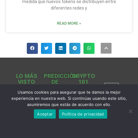
medida que nuevos tokens se distribuyen entre
diferentes redes y
READ MORE »
LO MÁS
PREDICCIÓN
CRYPTO
VISTO
DE
101
PRECIOS
Cardano
PancakeBunny
Usamos cookies para asegurar que te damos la mejor
Predicción
(ADA)
Finance
experiencia en nuestra web. Si continúas usando este sitio,
C
de Precios
IDEX
PancakeSwap
asumiremos que estás de acuerdo con ello.
r
SHIB
Crypto
Finance
Aceptar
Política de privacidad
y
Predicción
Token
Guarda
de Precios
p
Swap
Wallet
LUNA
t