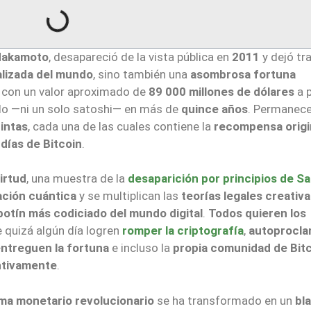
Nakamoto
, desapareció de la vista pública en
2011
y dejó tra
lizada del mundo
, sino también una
asombrosa fortuna
, con un valor aproximado de
89 000 millones de dólares
a 
o —ni un solo satoshi— en más de
quince años
. Permanec
intas
, cada una de las cuales contiene la
recompensa origi
días de Bitcoin
.
irtud
, una muestra de la
desaparición por principios de Sa
ción cuántica
y se multiplican las
teorías legales creativ
botín más codiciado del mundo digital
.
Todos quieren los
 quizá algún día logren
romper la criptografía
,
autoprocl
ntreguen la fortuna
e incluso la
propia comunidad de Bit
ntivamente
.
ema monetario revolucionario
se ha transformado en un
bl