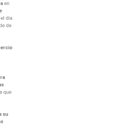
ca
en
e
el día
de de
tercio
era
as
la que
a su
as