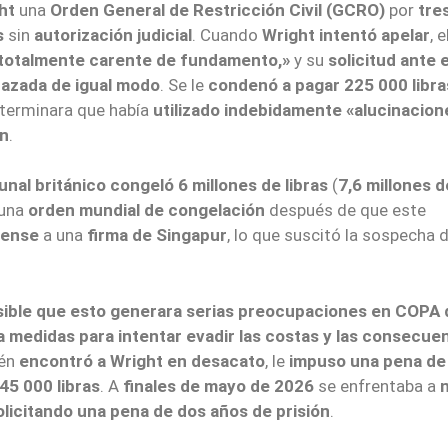
ht
una
Orden General de Restricción Civil (GCRO)
por
tre
s
sin
autorización judicial
. Cuando
Wright intentó apelar
, e
totalmente carente de fundamento,»
y su
solicitud ante e
azada de igual modo
. Se le
condenó a pagar 225 000 libra
terminara que había
utilizado indebidamente «alucinacion
ón
.
bunal británico
congeló 6 millones de libras
(
7,6 millones d
 una
orden mundial de congelación
después de que este
nense
a una
firma de Singapur
, lo que suscitó la sospecha 
ible que esto generara serias preocupaciones en COPA 
a medidas para intentar evadir las costas y las consecue
ién
encontró a Wright en desacato
, le
impuso una pena de
45 000 libras
. A
finales de mayo de 2026
se enfrentaba a
licitando una pena de dos años de prisión
.