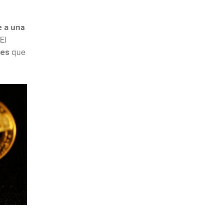
 a una
 El
res
que