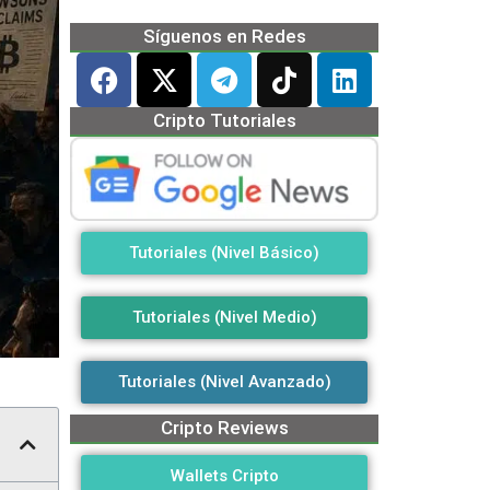
Síguenos en Redes
Cripto Tutoriales
Tutoriales (Nivel Básico)
Tutoriales (Nivel Medio)
Tutoriales (Nivel Avanzado)
Cripto Reviews
Wallets Cripto