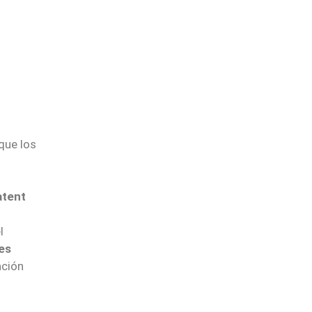
 que los
atent
l
es
ación