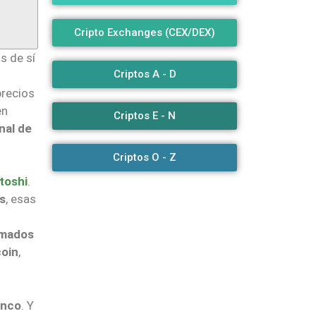
Cripto Exchanges (CEX/DEX)
s de sí
Criptos A - D
precios
en
Criptos E - N
nal de
Criptos O - Z
toshi
.
as
, esas
amados
coin
,
anco
. Y