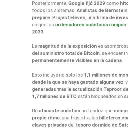
Posteriormente,
Google fijó 2029
como
hit
todos los sistemas.
Analistas de Bernstein
prepare
.
Project Eleven
, una
firma de inve
en que los
ordenadores cuánticos rompan e
2033
.
La
magnitud de la exposición
es asombros
del suministro total de Bitcoin
, se encuent
permanentemente visibles en la cadena
.
Esto incluye no solo los
1,1 millones de mo
desde la que se haya gastado alguna vez
, 
generadas tras la actualización Taproot d
1,7 millones de BTC
están bloqueados en
s
Un
atacante cuántico
no tendría que
compe
propio ritmo
, una tras otra, las
billeteras c
claves privadas
del
tesoro dormido de Sat