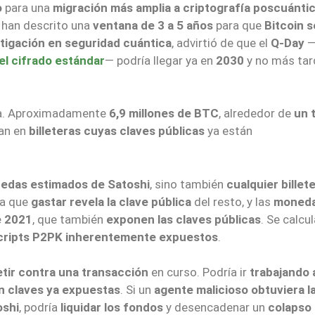
o
para una
migración más amplia a criptografía poscuánti
han descrito una
ventana de 3 a 5 años
para que
Bitcoin s
stigación en seguridad cuántica
, advirtió de que el
Q-Day
—
l cifrado estándar
— podría llegar ya en
2030
y no más tar
a. Aproximadamente
6,9 millones de BTC
, alrededor de
un 
ran en
billeteras cuyas claves públicas
ya están
nedas estimados de Satoshi
, sino también
cualquier billet
ya que
gastar revela la clave pública
del resto, y las
moned
e 2021
, que también
exponen las claves públicas
. Se calcu
cripts P2PK inherentemente expuestos
.
tir contra una transacción
en curso. Podría ir
trabajando 
on claves ya expuestas
. Si un
agente malicioso obtuviera l
oshi
, podría
liquidar los fondos
y desencadenar un
colapso