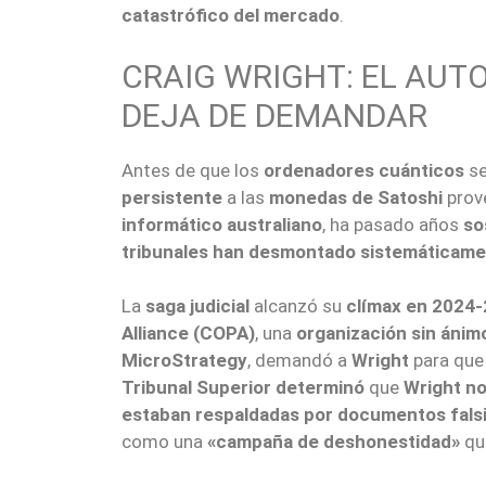
catastrófico del mercado
.
CRAIG WRIGHT: EL AU
DEJA DE DEMANDAR
Antes de que los
ordenadores cuánticos
se
persistente
a las
monedas de Satoshi
prov
informático australiano
, ha pasado años
so
tribunales han desmontado sistemáticam
La
saga judicial
alcanzó su
clímax en 2024
Alliance (COPA)
, una
organización sin ánim
MicroStrategy
, demandó a
Wright
para que
Tribunal Superior determinó
que
Wright no
estaban respaldadas por documentos fals
como una
«campaña de deshonestidad»
qu