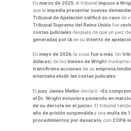
En
marzo de 2025
, el tribunal
impuso a Wrig
que le
impedía presentar nuevas demanda
Tribunal de Apelación
calificó su caso
de
«
Tribunal Supremo del Reino Unido
fue
rech
costas judiciales
después de que un juez de
generadas por IA
en su
intento de apelaci
En
mayo de 2026
, la cosa
fue a más
. Un
tri
dólares
) de los
bienes de Wright
mediante
transfiriera acciones
de su
empresa londi
intentaba eludir las costas judicales
.
El
juez James Mellor
declaró:
«Es comprens
el Dr. Wright estuviera poniendo en march
de su derrota en el juicio»
. El tribunal tamb
año de prisión suspendida
y una
multa de 1
procedimientos por desacato
, con
COPA so