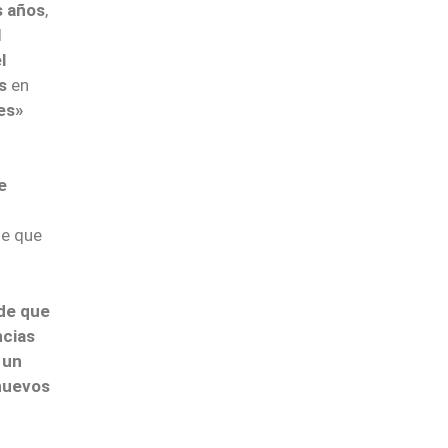
s años
,
l
l
s
en
es»
e
de que
de que
ncias
 un
nuevos