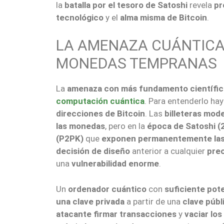
la
batalla por el tesoro de Satoshi
revela
pr
tecnológico
y el
alma misma de Bitcoin
.
LA AMENAZA CUÁNTICA:
MONEDAS TEMPRANAS
La
amenaza con más fundamento científi
computación cuántica
. Para entenderlo h
direcciones de Bitcoin
. Las
billeteras mod
las monedas
, pero en la
época de Satoshi 
(P2PK)
que
exponen permanentemente las 
decisión de diseño
anterior a cualquier
preo
una
vulnerabilidad enorme
.
Un
ordenador cuántico
con
suficiente pot
una clave privada
a partir de una
clave públ
atacante firmar transacciones
y
vaciar los