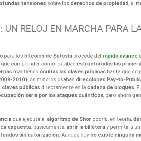
ofundas tensiones
sobre los
derechos de propiedad
, el
r
 UN RELOJ EN MARCHA PARA L
co
para los
bitcoins de Satoshi
procede del
rápido avance d
ay que comprender cómo estaban
estructuradas las primer
ernas
mantienen
ocultas las claves públicas
hasta que se
(2009-2010)
los mineros usaban
direcciones Pay-to-Publi
claves públicas
directamente en la
cadena de bloques
. F
cupación seria por los ataques cuánticos
, pero ahora ge
encia
que ejecute el
algoritmo de Shor
podría, en teoría,
der
ica expuesta
: básicamente,
abrir la billetera
y permitir a un
 fondos sin autorización
. Aunque hoy
no existe ninguna m