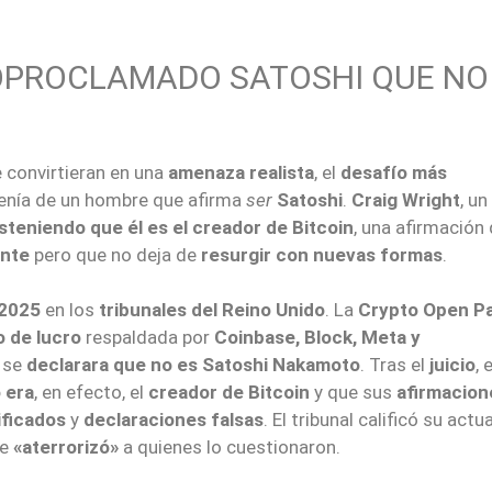
TOPROCLAMADO SATOSHI QUE NO
 convirtieran en una
amenaza realista
, el
desafío más
enía de un hombre que afirma
ser
Satoshi
.
Craig Wright
, un
steniendo que él es el creador de Bitcoin
, una afirmación
ente
pero que no deja de
resurgir con nuevas formas
.
-2025
en los
tribunales del Reino Unido
. La
Crypto Open P
o de lucro
respaldada por
Coinbase, Block, Meta y
 se
declarara que no es Satoshi Nakamoto
. Tras el
juicio
, e
 era
, en efecto, el
creador de Bitcoin
y que sus
afirmacion
ificados
y
declaraciones falsas
. El tribunal calificó su actu
e
«aterrorizó»
a quienes lo cuestionaron.