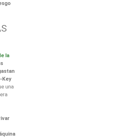
iesgo
AS
e la
as
gastan
c-Key
ue una
nera
ivar
áquina