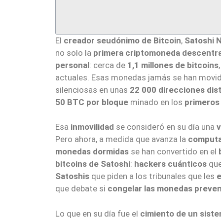
El
creador seudónimo de Bitcoin
,
Satoshi 
no solo la
primera criptomoneda descentra
personal
: cerca de
1,1 millones de bitcoins
actuales. Esas monedas jamás se han movid
silenciosas en unas
22 000 direcciones dist
50 BTC por bloque
minado en los
primeros 
Esa
inmovilidad
se consideró en su día una
v
Pero ahora, a medida que avanza la
computa
monedas dormidas
se han convertido en el
bitcoins de Satoshi
:
hackers cuánticos
que
Satoshis
que piden a los tribunales que les
e
que debate si
congelar las monedas preve
Lo que en su día fue el
cimiento de un sist