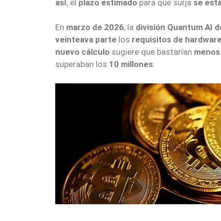
así
, el
plazo estimado
para que surja
se est
En
marzo de 2026
, la
división Quantum AI 
veinteava parte
los
requisitos de hardwar
nuevo cálculo
sugiere que bastarían
menos 
superaban los
10 millones
.