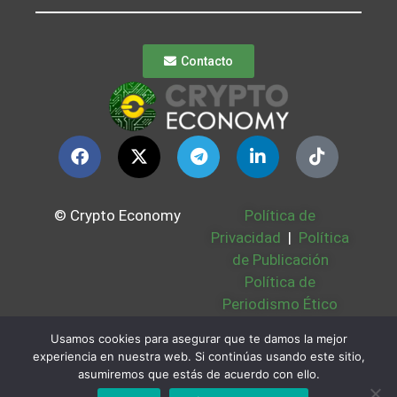
Contacto
© Crypto Economy
Política de
Privacidad
|
Política
de Publicación
Política de
Periodismo Ético
Política Cookies
|
Usamos cookies para asegurar que te damos la mejor
Bases Legales
|
experiencia en nuestra web. Si continúas usando este sitio,
Partners
|
Sobre
asumiremos que estás de acuerdo con ello.
Nosotros