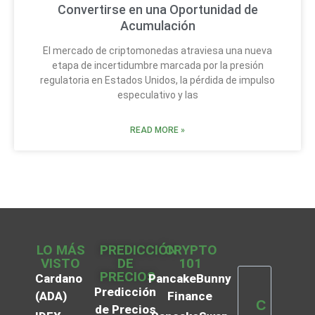
Convertirse en una Oportunidad de
Acumulación
El mercado de criptomonedas atraviesa una nueva
etapa de incertidumbre marcada por la presión
regulatoria en Estados Unidos, la pérdida de impulso
especulativo y las
READ MORE »
LO MÁS
PREDICCIÓN
CRYPTO
VISTO
DE
101
PRECIOS
Cardano
PancakeBunny
Predicción
(ADA)
Finance
C
de Precios