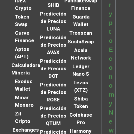
IDEX
PancakeSwap
r
SHIB
Crypto
Finance
y
Predicción
Token
Guarda
de Precios
p
Swap
Wallet
LUNA
t
Curve
Tronscan
Predicción
Finance
o
SushiSwap
de Precios
Aptos
E
Acala
AVAX
(APT)
Network
c
Predicción
Calculadora
Ledger
o
de Precios
Minería
Nano S
DOT
n
Exodus
Tezos
Predicción
o
Wallet
(XTZ)
de Precios
m
Minar
Shiba
ROSE
y
Monero
Token
Predicción
N
Zil
Coinbase
de Precios
Cripto
e
Pro
QTUM
Exchanges
w
Harmony
Predicción