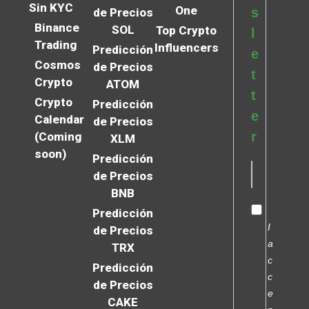
Sin KYC
One
s
de Precios
Binance
SOL
Top Crypto
l
Trading
Influencers
Predicción
e
Cosmos
de Precios
t
Crypto
ATOM
t
Crypto
Predicción
e
Calendar
de Precios
r
(Coming
XLM
soon)
Predicción
de Precios
BNB
Predicción
I
de Precios
a
TRX
c
Predicción
c
de Precios
e
CAKE