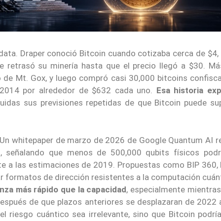
 data. Draper conoció Bitcoin cuando cotizaba cerca de $4,
 retrasó su minería hasta que el precio llegó a $30. Má
o de Mt. Gox, y luego compró casi 30,000 bitcoins confisc
n 2014 por alrededor de $632 cada uno.
Esa historia exp
cluidas sus previsiones repetidas de que Bitcoin puede sup
o. Un whitepaper de marzo de 2026 de Google Quantum AI re
, señalando que menos de 500,000 qubits físicos podr
nte a las estimaciones de 2019. Propuestas como BIP 360, 
r formatos de dirección resistentes a la computación cuán
anza más rápido que la capacidad
, especialmente mientras
espués de que plazos anteriores se desplazaran de 2022 
l riesgo cuántico sea irrelevante, sino que Bitcoin podría