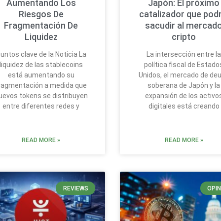
Aumentando Los
Japón: El próximo
Riesgos De
catalizador que podr
Fragmentación De
sacudir al mercad
Liquidez
cripto
untos clave de la Noticia La
La intersección entre l
liquidez de las stablecoins
política fiscal de Estado
está aumentando su
Unidos, el mercado de de
ragmentación a medida que
soberana de Japón y la
uevos tokens se distribuyen
expansión de los activo
entre diferentes redes y
digitales está creando
READ MORE »
READ MORE »
REVIEWS
OPIN