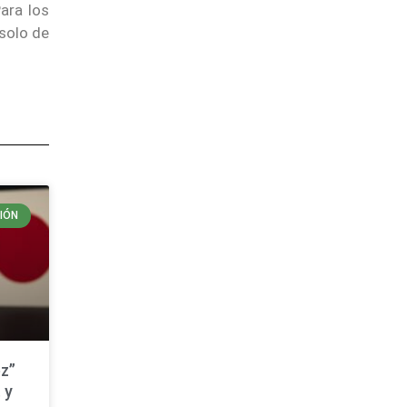
ara los
 solo de
IÓN
z”
 y