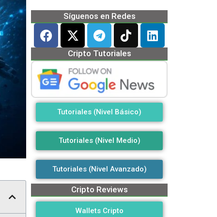
Síguenos en Redes
Cripto Tutoriales
Tutoriales (Nivel Básico)
Tutoriales (Nivel Medio)
Tutoriales (Nivel Avanzado)
Cripto Reviews
Wallets Cripto