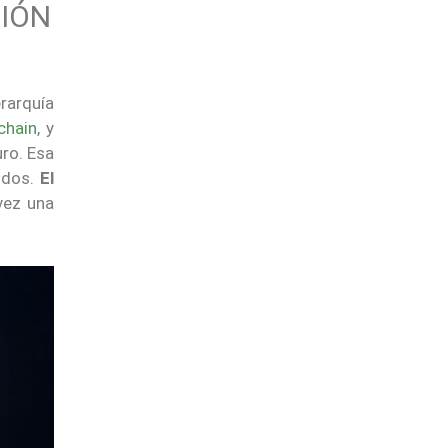
CIÓN
erarquía
chain
, y
uro. Esa
nodos.
El
 vez una