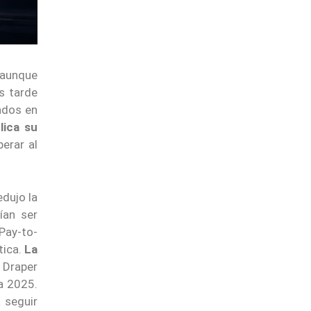
 aunque
s tarde
ados en
lica su
erar al
dujo la
ían ser
Pay-to-
tica.
La
 Draper
a 2025.
 seguir