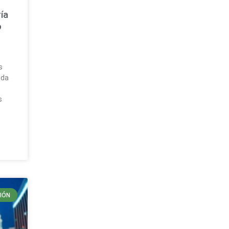
ía
o
a
s
uda
s
IÓN