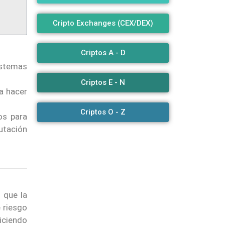
Cripto Exchanges (CEX/DEX)
Criptos A - D
istemas
Criptos E - N
a hacer
Criptos O - Z
os para
utación
e que la
 riesgo
iciendo