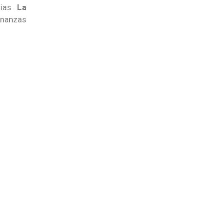
rias.
La
inanzas