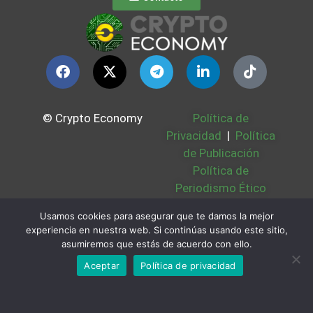
© Crypto Economy
Política de
Privacidad
|
Política
de Publicación
Política de
Periodismo Ético
Política Cookies
|
Usamos cookies para asegurar que te damos la mejor
Bases Legales
|
experiencia en nuestra web. Si continúas usando este sitio,
Partners
|
Sobre
asumiremos que estás de acuerdo con ello.
Nosotros
Aceptar
Política de privacidad