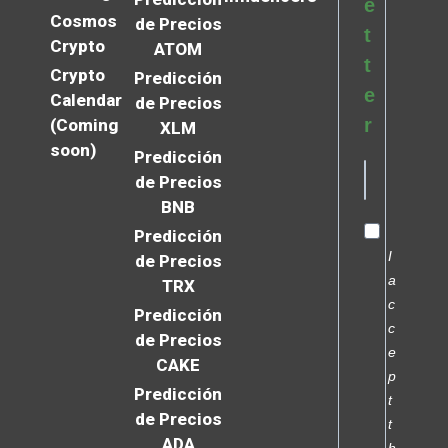
e
Cosmos
de Precios
t
Crypto
ATOM
t
Crypto
Predicción
e
Calendar
de Precios
r
(Coming
XLM
soon)
Predicción
de Precios
BNB
Predicción
I
de Precios
a
TRX
c
Predicción
c
de Precios
e
CAKE
p
Predicción
t
de Precios
t
ADA