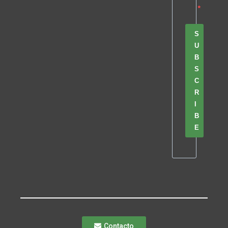
S
U
B
S
C
R
I
B
E
Contacto