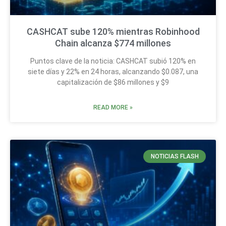
CASHCAT sube 120% mientras Robinhood
Chain alcanza $774 millones
Puntos clave de la noticia: CASHCAT subió 120% en
siete días y 22% en 24 horas, alcanzando $0.087, una
capitalización de $86 millones y $9
READ MORE »
NOTICIAS FLASH