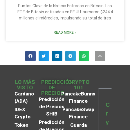
Puntos Clave de la Noticia Entradas en Bitcoin: Los
ETF de Bitcoin cotizados en EE.UU. sumaron $244.4
millones el miércoles, impulsando su total de tres
READ MORE »
LO MÁS
PREDICCIÓN
CRYPTO
VISTO
DE
101
PRECIOS
Cardano
PancakeBunny
Predicción
(ADA)
Finance
C
de Precios
IDEX
PancakeSwap
r
SHIB
Crypto
Finance
y
Predicción
Token
Guarda
de Precios