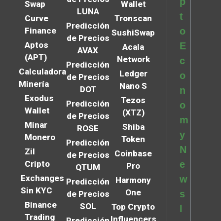
p
Swap
Wallet
LUNA
t
Curve
Tronscan
Predicción
Finance
o
SushiSwap
de Precios
Aptos
E
Acala
AVAX
(APT)
Network
c
Predicción
Calculadora
Ledger
o
de Precios
Minería
Nano S
DOT
n
Exodus
Tezos
Predicción
o
Wallet
(XTZ)
de Precios
m
Minar
Shiba
ROSE
y
Monero
Token
Predicción
N
Zil
Coinbase
de Precios
Cripto
e
Pro
QTUM
Exchanges
w
Harmony
Predicción
Sin KYC
One
s
de Precios
Binance
SOL
Top Crypto
l
Trading
Influencers
Predicción