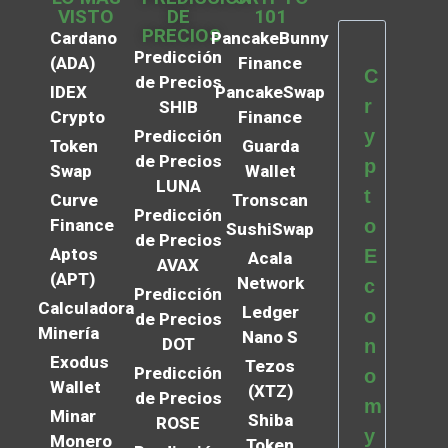
VISTO
DE
101
PRECIOS
Cardano
PancakeBunny
Predicción
(ADA)
Finance
C
de Precios
IDEX
PancakeSwap
r
SHIB
Crypto
Finance
y
Predicción
Token
Guarda
de Precios
p
Swap
Wallet
LUNA
t
Curve
Tronscan
Predicción
Finance
o
SushiSwap
de Precios
Aptos
E
Acala
AVAX
(APT)
Network
c
Predicción
Calculadora
Ledger
o
de Precios
Minería
Nano S
DOT
n
Exodus
Tezos
Predicción
o
Wallet
(XTZ)
de Precios
m
Minar
Shiba
ROSE
y
Monero
Token