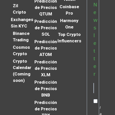
Predicción
N
Zil
Coinbase
de Precios
Cripto
e
Pro
QTUM
Exchanges
w
Harmony
Predicción
Sin KYC
One
s
de Precios
Binance
SOL
Top Crypto
l
Trading
Influencers
Predicción
e
Cosmos
de Precios
t
Crypto
ATOM
t
Crypto
Predicción
e
Calendar
de Precios
r
(Coming
XLM
soon)
Predicción
de Precios
BNB
Predicción
I
de Precios
a