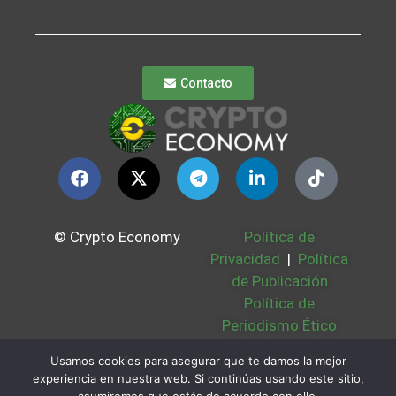
Contacto
© Crypto Economy
Política de
Privacidad
|
Política
de Publicación
Política de
Periodismo Ético
Política Cookies
|
Usamos cookies para asegurar que te damos la mejor
Bases Legales
|
experiencia en nuestra web. Si continúas usando este sitio,
Partners
|
Sobre