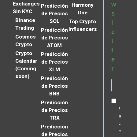
Exchanges
w
Harmony
Predicción
Sin KYC
One
s
de Precios
Binance
SOL
Top Crypto
l
Trading
Influencers
Predicción
e
Cosmos
de Precios
t
Crypto
ATOM
t
Crypto
Predicción
e
Calendar
de Precios
r
(Coming
XLM
soon)
Predicción
de Precios
BNB
Predicción
I
de Precios
a
TRX
c
Predicción
c
de Precios