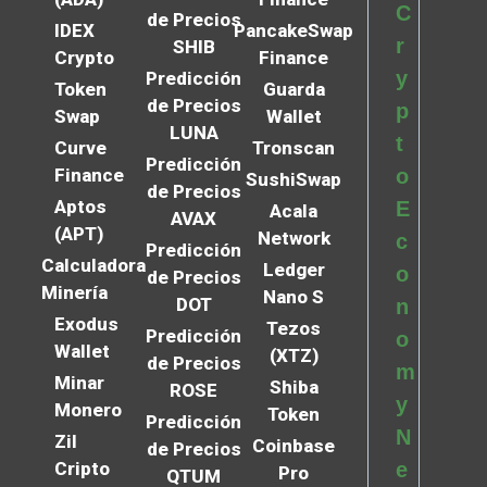
C
de Precios
IDEX
PancakeSwap
r
SHIB
Crypto
Finance
y
Predicción
Token
Guarda
de Precios
p
Swap
Wallet
LUNA
t
Curve
Tronscan
Predicción
Finance
o
SushiSwap
de Precios
Aptos
E
Acala
AVAX
(APT)
Network
c
Predicción
Calculadora
Ledger
o
de Precios
Minería
Nano S
DOT
n
Exodus
Tezos
Predicción
o
Wallet
(XTZ)
de Precios
m
Minar
Shiba
ROSE
y
Monero
Token
Predicción
N
Zil
Coinbase
de Precios
Cripto
e
Pro
QTUM