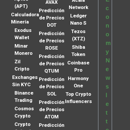
AVAX
(APT)
Network
c
Predicción
Calculadora
Ledger
o
de Precios
Minería
Nano S
DOT
n
Exodus
Tezos
Predicción
o
Wallet
(XTZ)
de Precios
m
Minar
Shiba
ROSE
y
Monero
Token
Predicción
N
Zil
Coinbase
de Precios
Cripto
e
Pro
QTUM
Exchanges
w
Harmony
Predicción
Sin KYC
One
s
de Precios
Binance
SOL
Top Crypto
l
Trading
Influencers
Predicción
e
Cosmos
de Precios
t
Crypto
ATOM
t
Crypto
Predicción
e