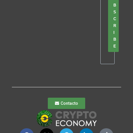
B
S
C
R
I
B
E
Contacto