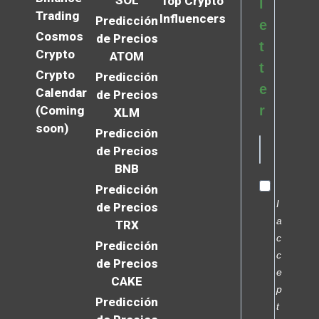
SOL
Top Crypto
l
Trading
Influencers
Predicción
e
Cosmos
de Precios
t
Crypto
ATOM
t
Crypto
Predicción
e
Calendar
de Precios
r
(Coming
XLM
soon)
Predicción
de Precios
BNB
Predicción
I
de Precios
a
TRX
c
Predicción
c
de Precios
e
CAKE
p
Predicción
t