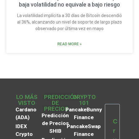
baja volatilidad no equivale a bajo riesgo
La volatilidad implícita a 30 días de Bitcoin descendió
al 36%, alcanzando un nivel de soporte de largo plazo
observado por última vez en mayo
READ MORE »
LO MÁS
PREDICCIÓN
CRYPTO
VISTO
DE
101
PRECIOS
Cardano
PancakeBunny
Predicción
(ADA)
Finance
C
de Precios
IDEX
PancakeSwap
r
SHIB
Crypto
Finance