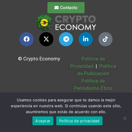
Contacto
© Crypto Economy
Política de
Privacidad
|
Política
de Publicación
Política de
Periodismo Ético
Política Cookies
|
Usamos cookies para asegurar que te damos la mejor
Bases Legales
|
experiencia en nuestra web. Si continúas usando este sitio,
Partners
|
Sobre
asumiremos que estás de acuerdo con ello.
Nosotros
Aceptar
Política de privacidad