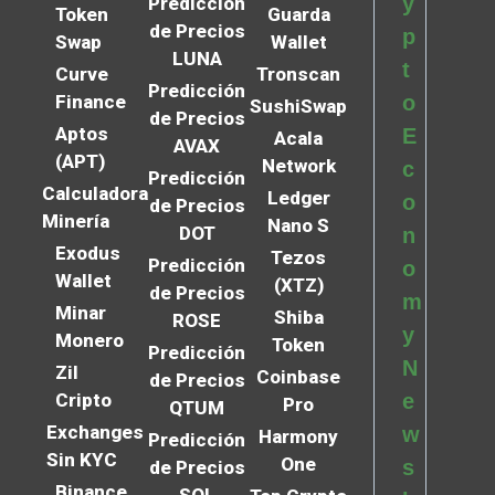
y
Predicción
Token
Guarda
de Precios
p
Swap
Wallet
LUNA
t
Curve
Tronscan
Predicción
Finance
o
SushiSwap
de Precios
Aptos
E
Acala
AVAX
(APT)
Network
c
Predicción
Calculadora
Ledger
o
de Precios
Minería
Nano S
DOT
n
Exodus
Tezos
Predicción
o
Wallet
(XTZ)
de Precios
m
Minar
Shiba
ROSE
y
Monero
Token
Predicción
N
Zil
Coinbase
de Precios
Cripto
e
Pro
QTUM
Exchanges
w
Harmony
Predicción
Sin KYC
One
s
de Precios
Binance