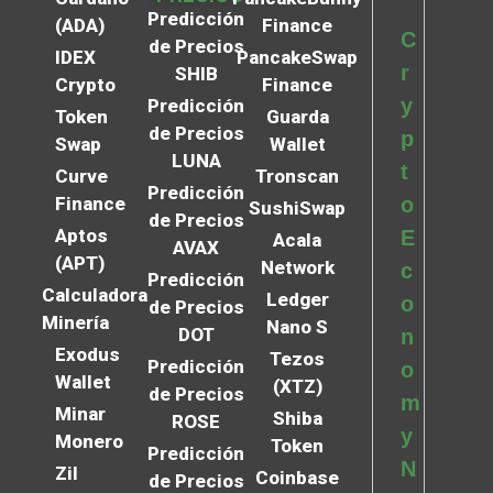
Predicción
(ADA)
Finance
C
de Precios
IDEX
PancakeSwap
r
SHIB
Crypto
Finance
y
Predicción
Token
Guarda
de Precios
p
Swap
Wallet
LUNA
t
Curve
Tronscan
Predicción
Finance
o
SushiSwap
de Precios
Aptos
E
Acala
AVAX
(APT)
Network
c
Predicción
Calculadora
Ledger
o
de Precios
Minería
Nano S
DOT
n
Exodus
Tezos
Predicción
o
Wallet
(XTZ)
de Precios
m
Minar
Shiba
ROSE
y
Monero
Token
Predicción
N
Zil
Coinbase
de Precios