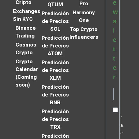
Cripto
e
Pro
QTUM
Exchanges
w
Harmony
Predicción
Sin KYC
One
s
de Precios
Binance
SOL
Top Crypto
l
Trading
Influencers
Predicción
e
Cosmos
de Precios
t
Crypto
ATOM
t
Crypto
Predicción
e
Calendar
de Precios
r
(Coming
XLM
soon)
Predicción
de Precios
BNB
Predicción
I
de Precios
a
TRX
c
Predicción