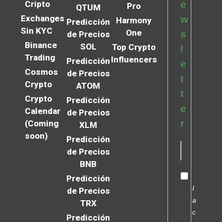
Cripto
e
Pro
QTUM
Exchanges
w
Harmony
Predicción
Sin KYC
One
s
de Precios
Binance
SOL
Top Crypto
l
Trading
Influencers
Predicción
e
Cosmos
de Precios
t
Crypto
ATOM
t
Crypto
Predicción
e
Calendar
de Precios
r
(Coming
XLM
soon)
Predicción
de Precios
BNB
Predicción
I
de Precios
a
TRX
c
Predicción