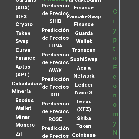
Predicción
(ADA)
Finance
C
de Precios
IDEX
PancakeSwap
r
SHIB
Crypto
Finance
y
Predicción
Token
Guarda
de Precios
p
Swap
Wallet
LUNA
t
Curve
Tronscan
Predicción
Finance
o
SushiSwap
de Precios
Aptos
E
Acala
AVAX
(APT)
Network
c
Predicción
Calculadora
Ledger
o
de Precios
Minería
Nano S
DOT
n
Exodus
Tezos
Predicción
o
Wallet
(XTZ)
de Precios
m
Minar
Shiba
ROSE
y
Monero
Token
Predicción
N
Zil
Coinbase
de Precios