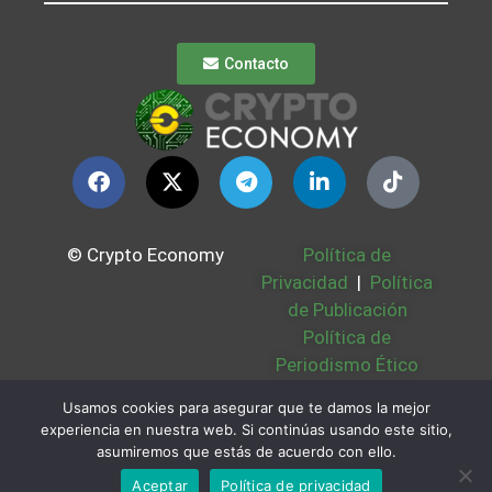
Contacto
© Crypto Economy
Política de
Privacidad
|
Política
de Publicación
Política de
Periodismo Ético
Política Cookies
|
Usamos cookies para asegurar que te damos la mejor
Bases Legales
|
experiencia en nuestra web. Si continúas usando este sitio,
Partners
|
Sobre
asumiremos que estás de acuerdo con ello.
Nosotros
Aceptar
Política de privacidad