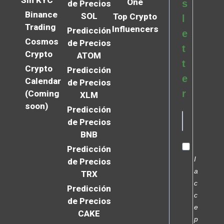
Sin KYC
One
s
de Precios
Binance
SOL
Top Crypto
l
Trading
Influencers
Predicción
e
Cosmos
de Precios
t
Crypto
ATOM
t
Crypto
Predicción
e
Calendar
de Precios
r
(Coming
XLM
soon)
Predicción
de Precios
BNB
Predicción
I
de Precios
a
TRX
c
Predicción
c
de Precios
e
CAKE
p