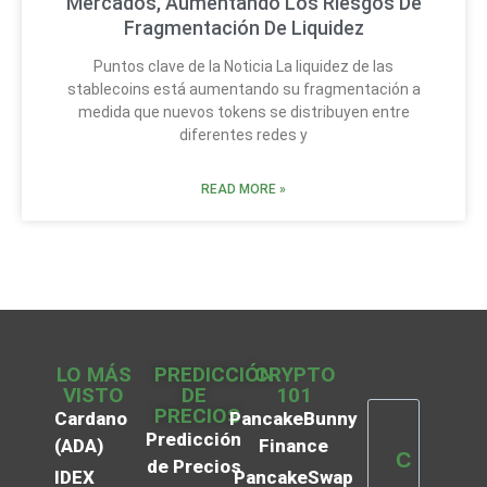
Mercados, Aumentando Los Riesgos De
Fragmentación De Liquidez
Puntos clave de la Noticia La liquidez de las
stablecoins está aumentando su fragmentación a
medida que nuevos tokens se distribuyen entre
diferentes redes y
READ MORE »
LO MÁS
PREDICCIÓN
CRYPTO
VISTO
DE
101
PRECIOS
Cardano
PancakeBunny
Predicción
(ADA)
Finance
C
de Precios
IDEX
PancakeSwap