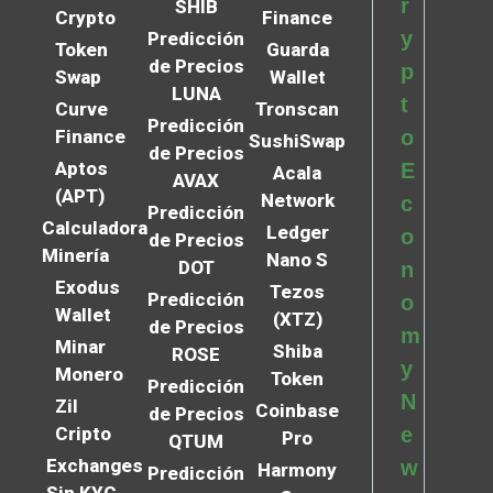
r
SHIB
Crypto
Finance
y
Predicción
Token
Guarda
de Precios
p
Swap
Wallet
LUNA
t
Curve
Tronscan
Predicción
Finance
o
SushiSwap
de Precios
Aptos
E
Acala
AVAX
(APT)
Network
c
Predicción
Calculadora
Ledger
o
de Precios
Minería
Nano S
DOT
n
Exodus
Tezos
Predicción
o
Wallet
(XTZ)
de Precios
m
Minar
Shiba
ROSE
y
Monero
Token
Predicción
N
Zil
Coinbase
de Precios
Cripto
e
Pro
QTUM
Exchanges
w
Harmony
Predicción