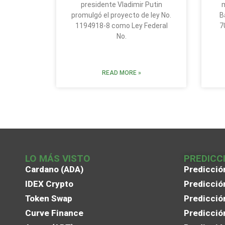
presidente Vladimir Putin
m
promulgó el proyecto de ley No.
B
1194918-8 como Ley Federal
7
No.
READ MORE »
LO MÁS VISTO
PREDICC
Cardano (ADA)
Predicció
IDEX Crypto
Predicció
Token Swap
Predicció
Curve Finance
Predicció