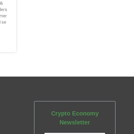
46
ders
imer
l se
Crypto Economy
Newsletter