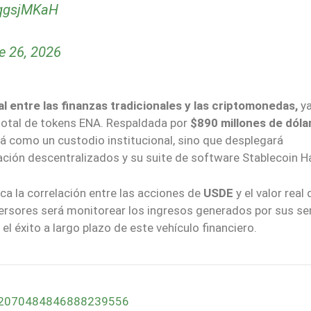
HqgsjMKaH
e 26, 2026
 entre las finanzas tradicionales y las criptomonedas,
ya
 total de tokens ENA. Respaldada por
$890 millones de dóla
ará como un custodio institucional, sino que desplegará
ación descentralizados y su suite de software Stablecoin H
rca la correlación entre las acciones de
USDE
y el valor real 
versores será monitorear los ingresos generados por sus se
el éxito a largo plazo de este vehículo financiero.
us/2070484846888239556