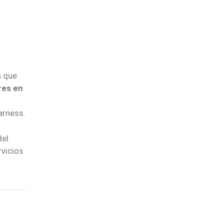
 que
res en
arness.
del
rvicios