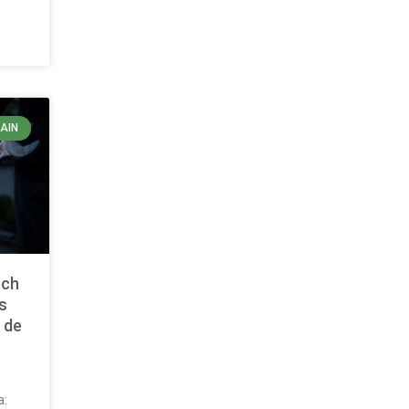
AIN
nch
s
 de
a: