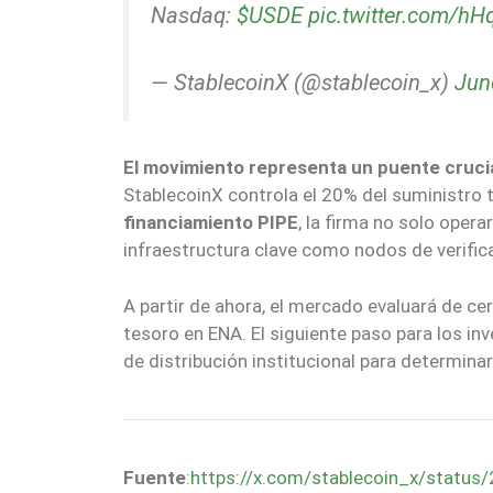
Nasdaq:
$USDE
pic.twitter.com/h
— StablecoinX (@stablecoin_x)
Jun
El movimiento representa un puente crucial
StablecoinX controla el 20% del suministro
financiamiento PIPE
, la firma no solo oper
infraestructura clave como nodos de verific
A partir de ahora, el mercado evaluará de ce
tesoro en ENA. El siguiente paso para los in
de distribución institucional para determinar 
Fuente
:
https://x.com/stablecoin_x/stat