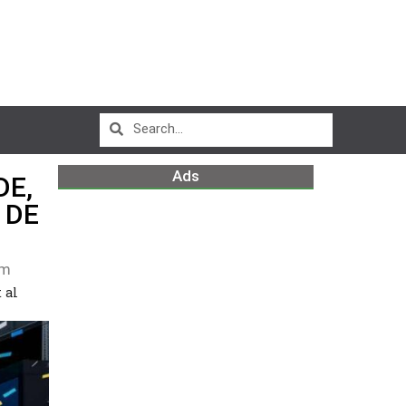
Ads
DE,
 DE
pm
 al