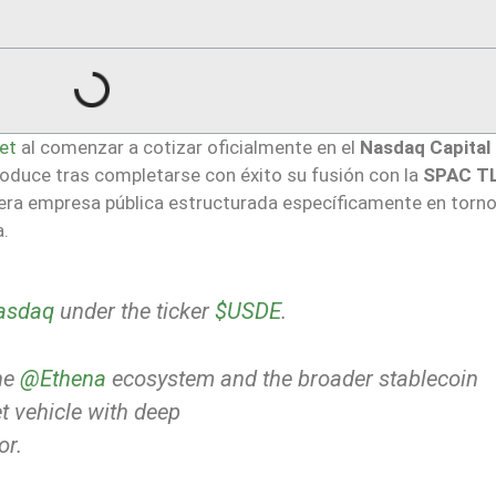
et
al comenzar a cotizar oficialmente en el
Nasdaq Capital
roduce tras completarse con éxito su fusión con la
SPAC T
imera empresa pública estructurada específicamente en torno
a.
sdaq
under the ticker
$USDE
.
the
@Ethena
ecosystem and the broader stablecoin
 vehicle with deep
or.