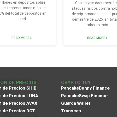
illones en depósitos sobre
Chainalysis documentó 
ase, representando más del
ataques físicos contra hol
0% del total de depósitos en
de criptomonedas en el pr
la red.
semestre de 2026, en tota
robaron más
READ MORE »
READ MORE »
IÓN DE PRECIOS
CRYPTO 101
n de Precios SHIB
PancakeBunny Finance
n de Precios LUNA
PancakeSwap Finance
n de Precios AVAX
Guarda Wallet
n de Precios DOT
Tronscan