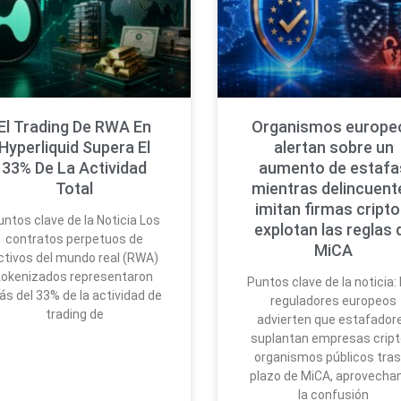
El Trading De RWA En
Organismos europe
Hyperliquid Supera El
alertan sobre un
33% De La Actividad
aumento de estafa
Total
mientras delincuent
imitan firmas cripto
untos clave de la Noticia Los
explotan las reglas 
contratos perpetuos de
MiCA
ctivos del mundo real (RWA)
tokenizados representaron
Puntos clave de la noticia:
s del 33% de la actividad de
reguladores europeos
trading de
advierten que estafador
suplantan empresas cript
organismos públicos tras
plazo de MiCA, aprovecha
la confusión