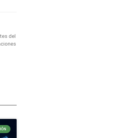
tes del
aciones
IÓN