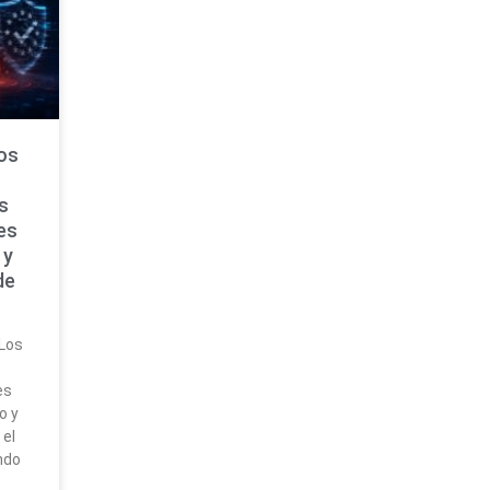
os
s
es
 y
de
 Los
es
o y
 el
ndo