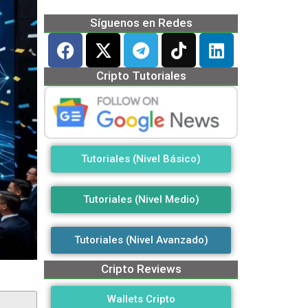
Síguenos en Redes
Cripto Tutoriales
Tutoriales (Nivel Básico)
Tutoriales (Nivel Medio)
Tutoriales (Nivel Avanzado)
Cripto Reviews
Wallets Cripto