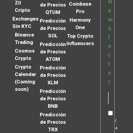
N
Zil
Coinbase
de Precios
Cripto
e
Pro
QTUM
Exchanges
w
Harmony
Predicción
Sin KYC
One
s
de Precios
Binance
SOL
Top Crypto
l
Trading
Influencers
Predicción
e
Cosmos
de Precios
t
Crypto
ATOM
t
Crypto
Predicción
e
Calendar
de Precios
r
(Coming
XLM
soon)
Predicción
de Precios
BNB
Predicción
I
de Precios
a
TRX