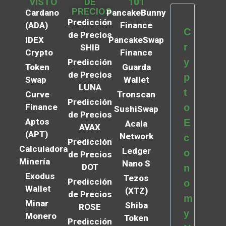
VISTO
DE
101
PRECIOS
Cardano
PancakeBunny
Predicción
(ADA)
Finance
C
de Precios
IDEX
PancakeSwap
r
SHIB
Crypto
Finance
y
Predicción
Token
Guarda
de Precios
p
Swap
Wallet
LUNA
t
Curve
Tronscan
Predicción
Finance
o
SushiSwap
de Precios
Aptos
E
Acala
AVAX
(APT)
Network
c
Predicción
Calculadora
Ledger
o
de Precios
Minería
Nano S
DOT
n
Exodus
Tezos
Predicción
o
Wallet
(XTZ)
de Precios
m
Minar
Shiba
ROSE
y
Monero
Token
Predicción