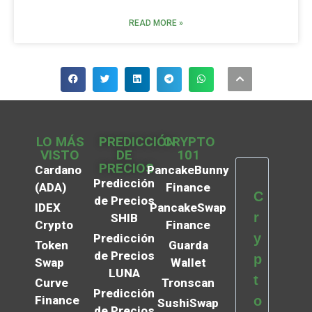
READ MORE »
LO MÁS
PREDICCIÓN
CRYPTO
VISTO
DE
101
PRECIOS
Cardano
PancakeBunny
Predicción
(ADA)
Finance
C
de Precios
IDEX
PancakeSwap
r
SHIB
Crypto
Finance
y
Predicción
Token
Guarda
de Precios
p
Swap
Wallet
LUNA
t
Curve
Tronscan
Predicción
Finance
o
SushiSwap
de Precios