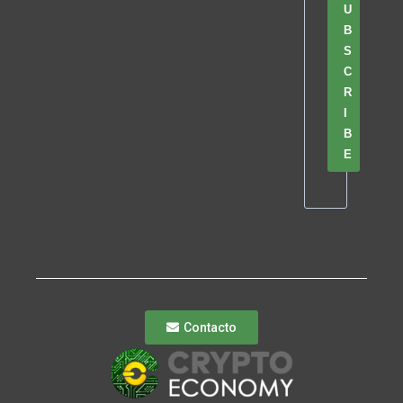
U
B
S
C
R
I
B
E
Contacto