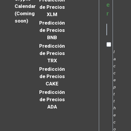
e
Calendar
de Precios
r
(Coming
XLM
soon)
Predicción
de Precios
BNB
Predicción
I
de Precios
a
TRX
c
Predicción
c
de Precios
e
CAKE
p
Predicción
t
de Precios
t
ADA
h
e
c
o