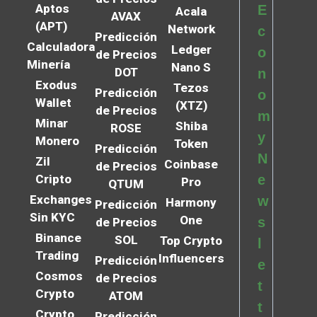
Aptos
E
Acala
AVAX
(APT)
Network
c
Predicción
Calculadora
Ledger
o
de Precios
Minería
Nano S
DOT
n
Exodus
Tezos
Predicción
o
Wallet
(XTZ)
de Precios
m
Minar
Shiba
ROSE
y
Monero
Token
Predicción
N
Zil
Coinbase
de Precios
Cripto
e
Pro
QTUM
Exchanges
w
Harmony
Predicción
Sin KYC
One
s
de Precios
Binance
SOL
Top Crypto
l
Trading
Influencers
Predicción
e
Cosmos
de Precios
t
Crypto
ATOM
t
Crypto
Predicción