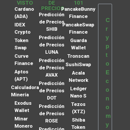
VISTO
DE
101
PRECIOS
Cardano
PancakeBunny
Predicción
(ADA)
Finance
C
de Precios
IDEX
PancakeSwap
r
SHIB
Crypto
Finance
y
Predicción
Token
Guarda
de Precios
p
Swap
Wallet
LUNA
t
Curve
Tronscan
Predicción
Finance
o
SushiSwap
de Precios
Aptos
E
Acala
AVAX
(APT)
Network
c
Predicción
Calculadora
Ledger
o
de Precios
Minería
Nano S
DOT
n
Exodus
Tezos
Predicción
o
Wallet
(XTZ)
de Precios
m
Minar
Shiba
ROSE
y
Monero
Token
Predicción