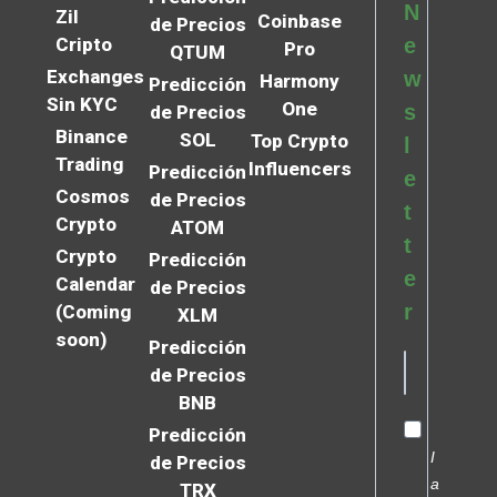
N
Zil
Coinbase
de Precios
Cripto
e
Pro
QTUM
Exchanges
w
Harmony
Predicción
Sin KYC
One
s
de Precios
Binance
SOL
Top Crypto
l
Trading
Influencers
Predicción
e
Cosmos
de Precios
t
Crypto
ATOM
t
Crypto
Predicción
e
Calendar
de Precios
r
(Coming
XLM
soon)
Predicción
de Precios
BNB
Predicción
I
de Precios
a
TRX