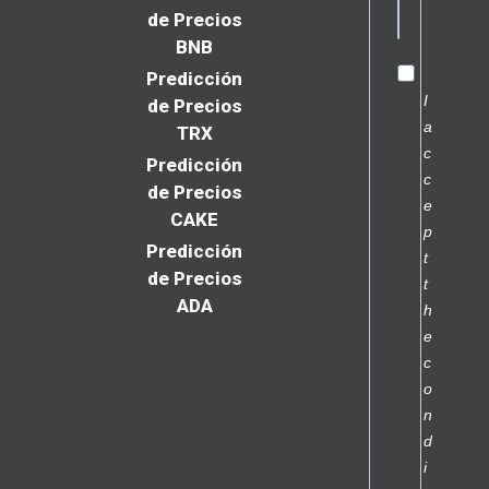
de Precios
BNB
Predicción
I
de Precios
a
TRX
c
Predicción
c
de Precios
e
CAKE
p
Predicción
t
de Precios
t
ADA
h
e
c
o
n
d
i