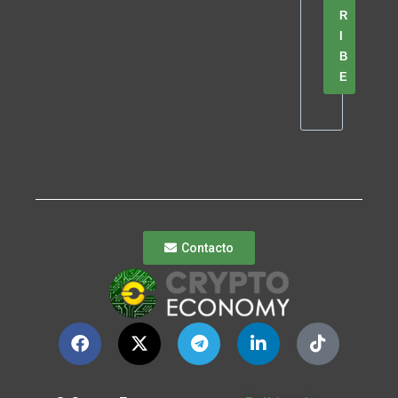
R
I
B
E
Contacto