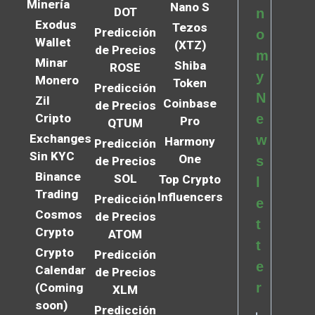
Minería
Nano S
DOT
n
Exodus
Tezos
Predicción
o
Wallet
(XTZ)
de Precios
m
Minar
Shiba
ROSE
y
Monero
Token
Predicción
N
Zil
Coinbase
de Precios
Cripto
e
Pro
QTUM
Exchanges
w
Harmony
Predicción
Sin KYC
One
s
de Precios
Binance
SOL
Top Crypto
l
Trading
Influencers
Predicción
e
Cosmos
de Precios
t
Crypto
ATOM
t
Crypto
Predicción
e
Calendar
de Precios
r
(Coming
XLM
soon)
Predicción