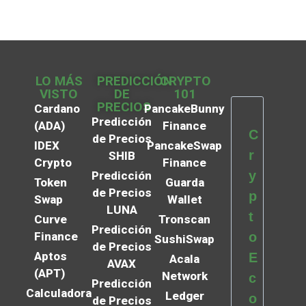
LO MÁS
PREDICCIÓN
CRYPTO
VISTO
DE
101
PRECIOS
Cardano
PancakeBunny
Predicción
(ADA)
Finance
C
de Precios
IDEX
PancakeSwap
r
SHIB
Crypto
Finance
y
Predicción
Token
Guarda
de Precios
p
Swap
Wallet
LUNA
t
Curve
Tronscan
Predicción
Finance
o
SushiSwap
de Precios
Aptos
E
Acala
AVAX
(APT)
Network
c
Predicción
Calculadora
Ledger
o
de Precios