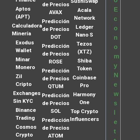
SushiSwap
de Precios
Aptos
E
Acala
AVAX
(APT)
Network
c
Predicción
Calculadora
Ledger
o
de Precios
Minería
Nano S
DOT
n
Exodus
Tezos
Predicción
o
Wallet
(XTZ)
de Precios
m
Minar
Shiba
ROSE
y
Monero
Token
Predicción
N
Zil
Coinbase
de Precios
Cripto
e
Pro
QTUM
Exchanges
w
Harmony
Predicción
Sin KYC
One
s
de Precios
Binance
SOL
Top Crypto
l
Trading
Influencers
Predicción
e
Cosmos
de Precios
t
Crypto
ATOM