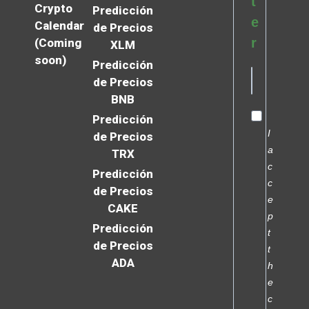
t
Crypto
Predicción
e
Calendar
de Precios
r
(Coming
XLM
soon)
Predicción
de Precios
BNB
Predicción
I
de Precios
a
TRX
c
Predicción
c
de Precios
e
CAKE
p
Predicción
t
de Precios
t
ADA
h
e
c