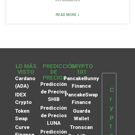
READ MORE »
LO MÁS
PREDICCIÓN
CRYPTO
VISTO
DE
101
PRECIOS
Cardano
PancakeBunny
Predicción
(ADA)
Finance
C
de Precios
IDEX
PancakeSwap
r
SHIB
Crypto
Finance
y
Predicción
Token
Guarda
de Precios
p
Swap
Wallet
LUNA
t
Curve
Tronscan
Predicción
Finance
o