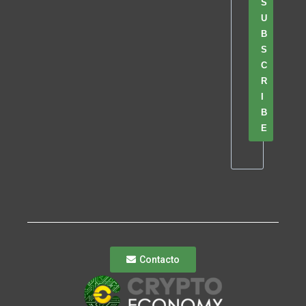
S
U
B
S
C
R
I
B
E
Contacto