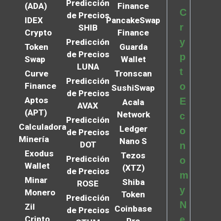
Predicción
(ADA)
Finance
C
de Precios
IDEX
PancakeSwap
r
SHIB
Crypto
Finance
y
Predicción
Token
Guarda
de Precios
p
Swap
Wallet
LUNA
t
Curve
Tronscan
Predicción
Finance
o
SushiSwap
de Precios
Aptos
E
Acala
AVAX
(APT)
Network
c
Predicción
Calculadora
Ledger
o
de Precios
Minería
Nano S
DOT
n
Exodus
Tezos
Predicción
o
Wallet
(XTZ)
de Precios
m
Minar
Shiba
ROSE
y
Monero
Token
Predicción
N
Zil
Coinbase
de Precios
Cripto
e
Pro