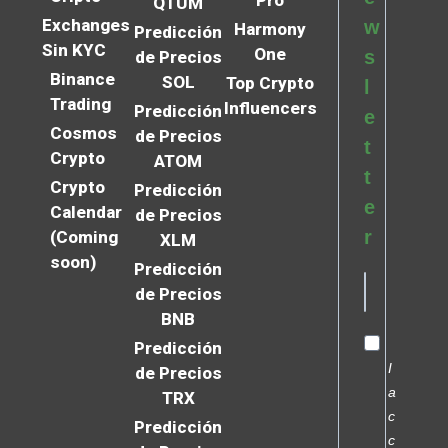
QTUM
Exchanges
w
Harmony
Predicción
Sin KYC
One
s
de Precios
Binance
SOL
Top Crypto
l
Trading
Influencers
Predicción
e
Cosmos
de Precios
t
Crypto
ATOM
t
Crypto
Predicción
e
Calendar
de Precios
r
(Coming
XLM
soon)
Predicción
de Precios
BNB
Predicción
I
de Precios
a
TRX
c
Predicción
c