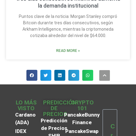
la demanda institucional
Puntos clave de la noticia: Morgan Stanley compró
Bitcoin durante tres días consecutivos, según
Arkham Intelligence, mientras la criptomoneda
cotizaba alrededor del nivel de $64.000.
READ MORE »
LO MÁS
PREDICCIÓN
CRYPTO
VISTO
DE
101
PRECIOS
Cardano
PancakeBunny
Predicción
(ADA)
Finance
C
de Precios
IDEX
PancakeSwap
r
SHIB