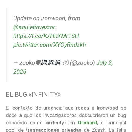
Update on Ironwood, from
@aquietinvestor
:
https://t.co/KxHnXMr1SH
pic.twitter.com/XYCyRndzkh
— zooko🛡
ⓩ (@zooko)
July 2,
2026
EL BUG «INFINITY»
El contexto de urgencia que rodea a Ironwood se
debe a que los investigadores descubrieron un bug
conocido como «
infinity
» en
Orchard
, el principal
pool de
transacciones privadas
de Zcash. La falla