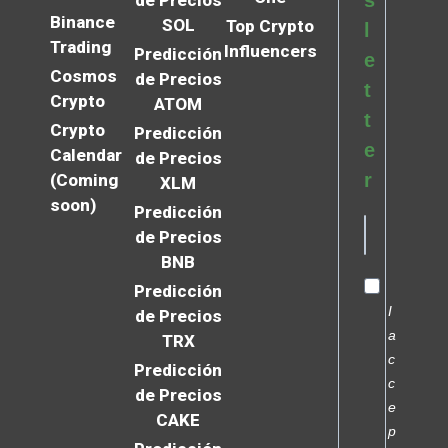
s
de Precios
Binance
SOL
Top Crypto
l
Trading
Influencers
Predicción
e
Cosmos
de Precios
t
Crypto
ATOM
t
Crypto
Predicción
e
Calendar
de Precios
r
(Coming
XLM
soon)
Predicción
de Precios
BNB
Predicción
I
de Precios
a
TRX
c
Predicción
c
de Precios
e
CAKE
p