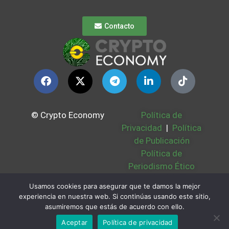
Contacto
© Crypto Economy
Política de
Privacidad
|
Política
de Publicación
Política de
Periodismo Ético
Política Cookies
|
Usamos cookies para asegurar que te damos la mejor
Bases Legales
|
experiencia en nuestra web. Si continúas usando este sitio,
Partners
|
Sobre
asumiremos que estás de acuerdo con ello.
Nosotros
Aceptar
Política de privacidad