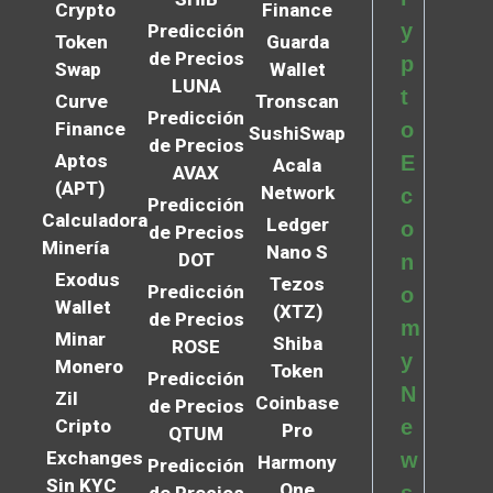
Crypto
Finance
y
Predicción
Token
Guarda
de Precios
p
Swap
Wallet
LUNA
t
Curve
Tronscan
Predicción
Finance
o
SushiSwap
de Precios
Aptos
E
Acala
AVAX
(APT)
Network
c
Predicción
Calculadora
Ledger
o
de Precios
Minería
Nano S
DOT
n
Exodus
Tezos
Predicción
o
Wallet
(XTZ)
de Precios
m
Minar
Shiba
ROSE
y
Monero
Token
Predicción
N
Zil
Coinbase
de Precios
Cripto
e
Pro
QTUM
Exchanges
w
Harmony
Predicción
Sin KYC
One