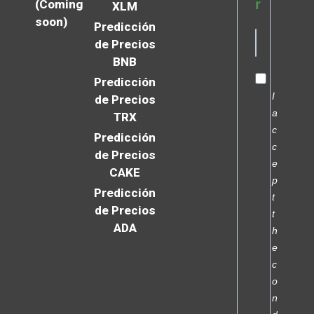
r
(Coming
XLM
soon)
Predicción
de Precios
BNB
Predicción
I
de Precios
a
TRX
c
Predicción
c
de Precios
e
CAKE
p
Predicción
t
de Precios
t
ADA
h
e
c
o
n