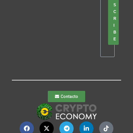
S
C
R
I
B
E
Contacto