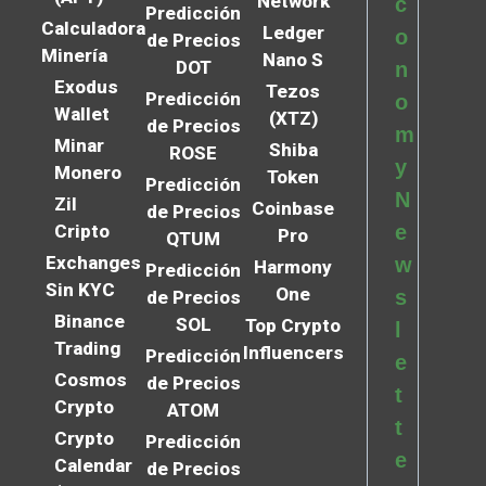
Network
c
Predicción
Calculadora
Ledger
o
de Precios
Minería
Nano S
DOT
n
Exodus
Tezos
Predicción
o
Wallet
(XTZ)
de Precios
m
Minar
Shiba
ROSE
y
Monero
Token
Predicción
N
Zil
Coinbase
de Precios
Cripto
e
Pro
QTUM
Exchanges
w
Harmony
Predicción
Sin KYC
One
s
de Precios
Binance
SOL
Top Crypto
l
Trading
Influencers
Predicción
e
Cosmos
de Precios
t
Crypto
ATOM
t
Crypto
Predicción
e
Calendar
de Precios