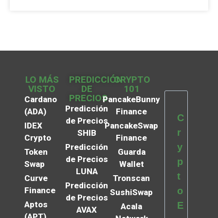
LO MÁS
PREDICCIÓN
CRYPTO
VISTO
DE
101
PRECIOS
Cardano
PancakeBunny
Predicción
(ADA)
Finance
C
de Precios
IDEX
PancakeSwap
r
SHIB
Crypto
Finance
y
Predicción
Token
Guarda
de Precios
p
Swap
Wallet
LUNA
t
Curve
Tronscan
Predicción
Finance
o
SushiSwap
de Precios
Aptos
E
Acala
AVAX
(APT)