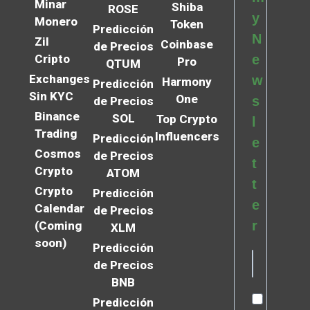
Minar
Shiba
ROSE
y
Monero
Token
Predicción
N
Zil
Coinbase
de Precios
Cripto
e
Pro
QTUM
Exchanges
w
Harmony
Predicción
Sin KYC
One
s
de Precios
Binance
SOL
Top Crypto
l
Trading
Influencers
Predicción
e
Cosmos
de Precios
t
Crypto
ATOM
t
Crypto
Predicción
e
Calendar
de Precios
r
(Coming
XLM
soon)
Predicción
de Precios
BNB
Predicción