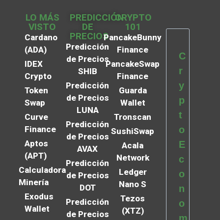
LO MÁS
PREDICCIÓN
CRYPTO
VISTO
DE
101
PRECIOS
Cardano
PancakeBunny
Predicción
(ADA)
Finance
C
de Precios
IDEX
PancakeSwap
r
SHIB
Crypto
Finance
y
Predicción
Token
Guarda
de Precios
p
Swap
Wallet
LUNA
t
Curve
Tronscan
Predicción
Finance
o
SushiSwap
de Precios
Aptos
E
Acala
AVAX
(APT)
Network
c
Predicción
Calculadora
Ledger
o
de Precios
Minería
Nano S
DOT
n
Exodus
Tezos
Predicción
o
Wallet
(XTZ)
de Precios
m