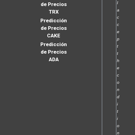
I
de Precios
a
TRX
c
Predicción
c
de Precios
e
CAKE
p
Predicción
t
de Precios
t
ADA
h
e
c
o
n
d
i
t
i
o
n