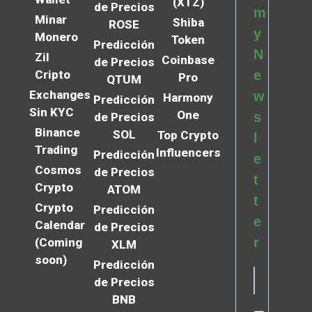
(XTZ)
de Precios
m
Minar
Shiba
ROSE
y
Monero
Token
Predicción
N
Zil
Coinbase
de Precios
Cripto
e
Pro
QTUM
Exchanges
w
Harmony
Predicción
Sin KYC
One
s
de Precios
Binance
SOL
Top Crypto
l
Trading
Influencers
Predicción
e
Cosmos
de Precios
t
Crypto
ATOM
t
Crypto
Predicción
e
Calendar
de Precios
r
(Coming
XLM
soon)
Predicción
de Precios
BNB