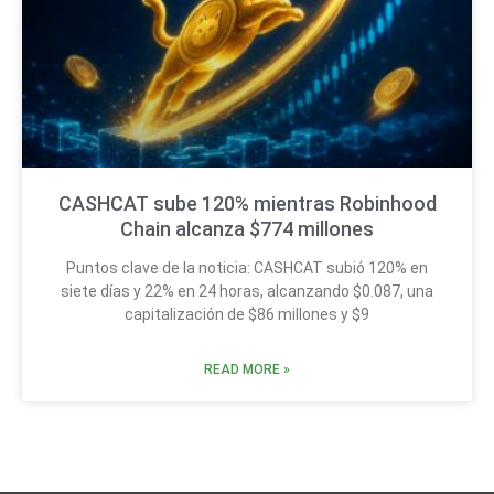
CASHCAT sube 120% mientras Robinhood
Chain alcanza $774 millones
Puntos clave de la noticia: CASHCAT subió 120% en
siete días y 22% en 24 horas, alcanzando $0.087, una
capitalización de $86 millones y $9
READ MORE »