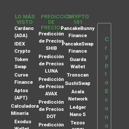
LO MÁS
PREDICCIÓN
CRYPTO
VISTO
DE
101
PRECIOS
Cardano
PancakeBunny
Predicción
(ADA)
Finance
C
de Precios
IDEX
PancakeSwap
r
SHIB
Crypto
Finance
y
Predicción
Token
Guarda
de Precios
p
Swap
Wallet
LUNA
t
Curve
Tronscan
Predicción
Finance
o
SushiSwap
de Precios
Aptos
E
Acala
AVAX
(APT)
Network
c
Predicción
Calculadora
Ledger
o
de Precios
Minería
Nano S
DOT
n
Exodus
Tezos
Predicción
o
Wallet