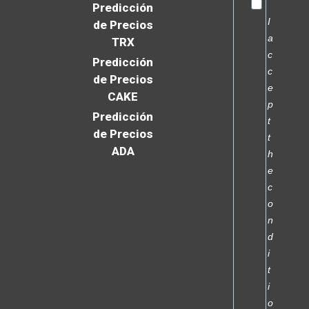
Predicción
I
de Precios
a
TRX
c
Predicción
c
de Precios
e
CAKE
p
Predicción
t
de Precios
t
ADA
h
e
c
o
n
d
i
t
i
o